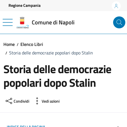
Vai ai contenuti
Vai al footer
Regione Campania
Comune di Napoli
Home
Elenco Libri
Storia delle democrazie popolari dopo Stalin
Storia delle democrazie
popolari dopo Stalin
Condividi
Vedi azioni
INDICE DELLA PAGINA