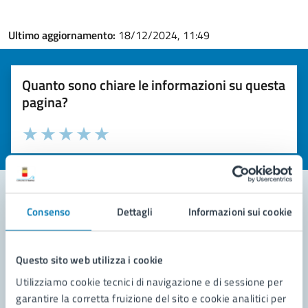
Ultimo aggiornamento:
18/12/2024, 11:49
Quanto sono chiare le informazioni su questa
pagina?
Valuta la chiarezza delle informazioni (da 1 a 5 stelle)
Seleziona il numero di stelle per valutare la chiarezza delle i
Valuta 1 stelle su 5
Valuta 2 stelle su 5
Valuta 3 stelle su 5
Valuta 4 stelle su 5
Valuta 5 stelle su 5
Consenso
Dettagli
Informazioni sui cookie
Contatta il comune
Leggi le domande frequenti
Questo sito web utilizza i cookie
Utilizziamo cookie tecnici di navigazione e di sessione per
Richiedi assistenza
garantire la corretta fruizione del sito e cookie analitici per