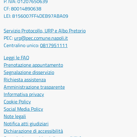
P. IVA: 01207650639
CF: 80014890638
LEI: 8156007FF4DEB97ABA09
Servizio Protocollo, URP e Albo Pretorio
PEC:
urp@pec.comune.napoli.it
Centralino unico:
0817951111
Leggi le FAQ
Prenotazione appuntamento
Segnalazione disservizio
Richiesta assistenza
Amministrazione trasparente
Informativa privacy
Cookie Policy
Social Media Policy
Note legali
Notifica atti giudiziari
Dichiarazione di accessibilità