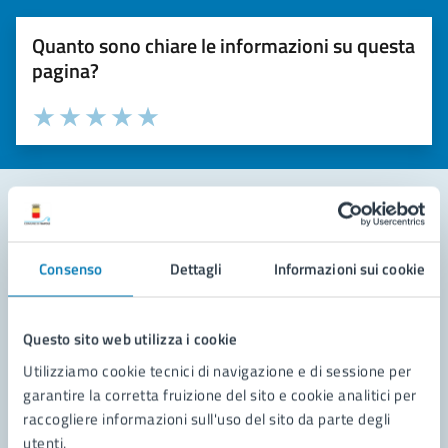
Quanto sono chiare le informazioni su questa
pagina?
Valuta la chiarezza delle informazioni (da 1 a 5 stelle)
Seleziona il numero di stelle per valutare la chiarezza delle i
Valuta 1 stelle su 5
Valuta 2 stelle su 5
Valuta 3 stelle su 5
Valuta 4 stelle su 5
Valuta 5 stelle su 5
Contatta il comune
Consenso
Dettagli
Informazioni sui cookie
Leggi le domande frequenti
Richiedi assistenza
Questo sito web utilizza i cookie
Utilizziamo cookie tecnici di navigazione e di sessione per
Prenota appuntamento
garantire la corretta fruizione del sito e cookie analitici per
raccogliere informazioni sull'uso del sito da parte degli
Problemi in città
utenti.