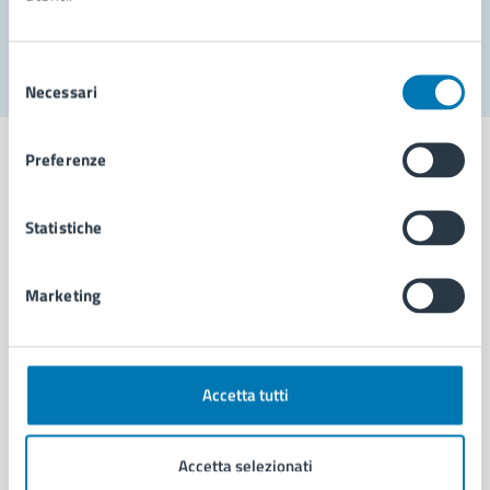
Segnala disservizio
Selezione
Necessari
del
consenso
Preferenze
Statistiche
Comune di Napoli
Marketing
AMMINISTRAZIONE
Aree amministrative
Organi di governo
Municipalità
Accetta tutti
Uffici
Enti e fondazioni
Accetta selezionati
Politici