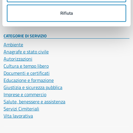
Personale amministrativo
Documenti e dati
Rifiuta
Intranet, posta aziendale e protocollo
CATEGORIE DI SERVIZIO
Ambiente
Anagrafe e stato civile
Autorizzazioni
Cultura e tempo libero
Documenti e certificati
Educazione e formazione
Giustizia e sicurezza pubblica
Imprese e commercio
Salute, benessere e assistenza
Servizi Cimiteriali
Vita lavorativa