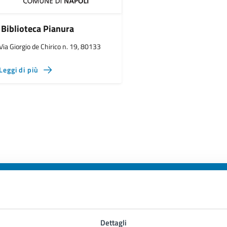
Biblioteca Pianura
Via Giorgio de Chirico n. 19, 80133
Leggi di più
to sono chiare le informazioni su questa
Dettagli