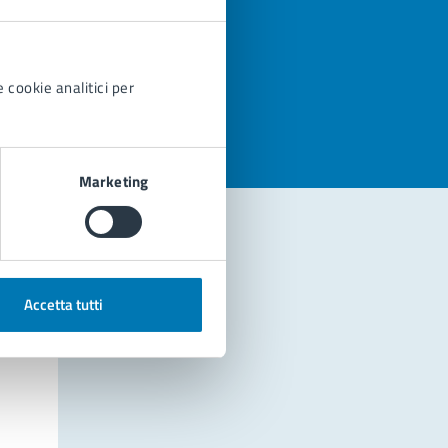
azioni
 cookie analitici per
Marketing
Accetta tutti