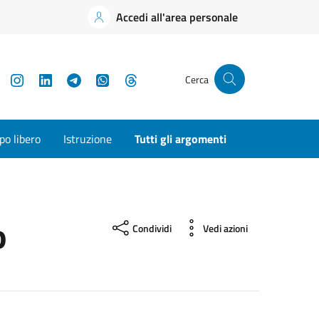
Accedi all'area personale
YouTube
Instagram
LinkedIn
Telegram
WhatsApp
Threads
Cerca
o libero
Istruzione
Tutti gli argomenti
o
Condividi
Vedi azioni