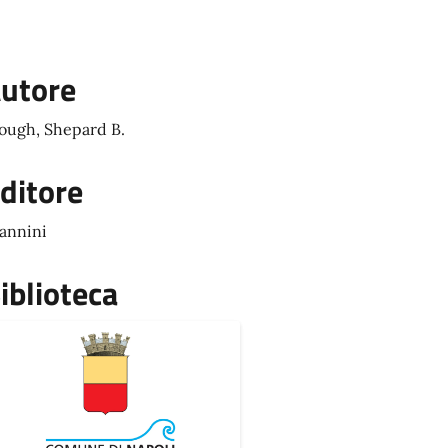
utore
ough, Shepard B.
ditore
annini
iblioteca