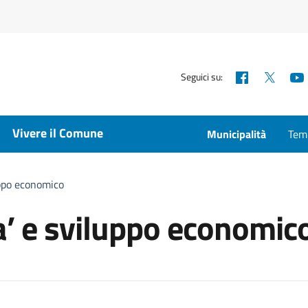
Facebook
X
Seguici su:
Vivere il Comune
Municipalità
Temp
luppo economico
lta’ e sviluppo economic