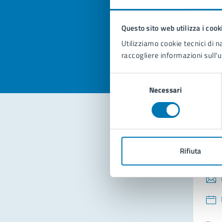
pagi
Questo sito web utilizza i cook
Valuta la
Selezi
Utilizziamo cookie tecnici di n
Valuta 
Val
raccogliere informazioni sull'u
Selezione
Necessari
del
consenso
Con
Rifiuta