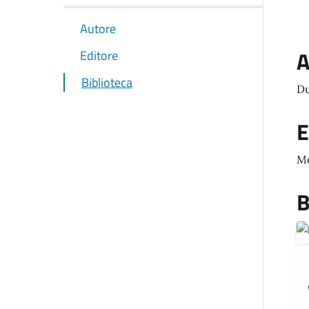
Autore
A
Editore
Biblioteca
Du
E
M
B