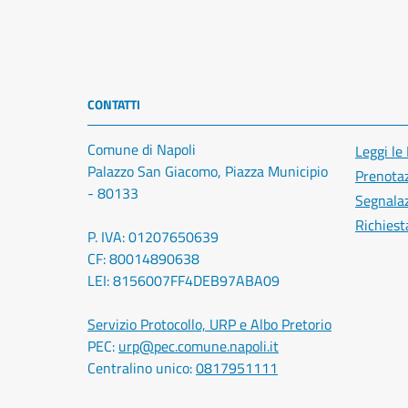
CONTATTI
Comune di Napoli
Leggi le
Palazzo San Giacomo, Piazza Municipio
Prenota
- 80133
Segnalaz
Richiest
P. IVA: 01207650639
CF: 80014890638
LEI: 8156007FF4DEB97ABA09
Servizio Protocollo, URP e Albo Pretorio
PEC:
urp@pec.comune.napoli.it
Centralino unico:
0817951111