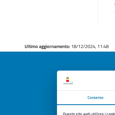
Ultimo aggiornamento:
18/12/2024, 11:48
Quan
pagi
Consenso
Valuta la
Selezi
Valuta 
Val
Questo sito web utilizza i cook