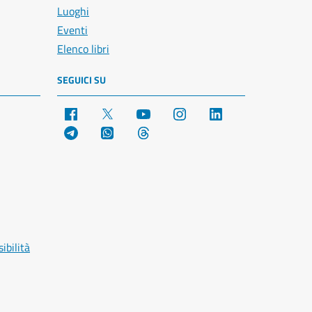
Luoghi
Eventi
Elenco libri
SEGUICI SU
Facebook
X
YouTube
Instagram
LinkedIn
Telegram
WhatsApp
Threads
ibilità