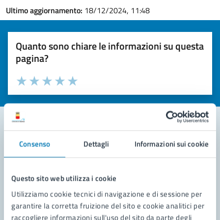
Ultimo aggiornamento:
18/12/2024, 11:48
Quanto sono chiare le informazioni su questa
pagina?
Valuta la chiarezza delle informazioni (da 1 a 5 stelle)
Seleziona il numero di stelle per valutare la chiarezza delle i
Valuta 1 stelle su 5
Valuta 2 stelle su 5
Valuta 3 stelle su 5
Valuta 4 stelle su 5
Valuta 5 stelle su 5
Consenso
Dettagli
Informazioni sui cookie
Contatta il comune
Leggi le domande frequenti
Questo sito web utilizza i cookie
Richiedi assistenza
Utilizziamo cookie tecnici di navigazione e di sessione per
garantire la corretta fruizione del sito e cookie analitici per
Prenota appuntamento
raccogliere informazioni sull'uso del sito da parte degli