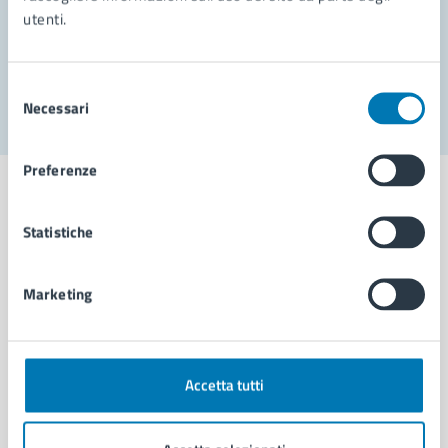
utenti.
Problemi in città
Segnala disservizio
Selezione
Necessari
del
consenso
Preferenze
Statistiche
Comune di Napoli
Marketing
AMMINISTRAZIONE
Aree amministrative
Organi di governo
Accetta tutti
Municipalità
Uffici