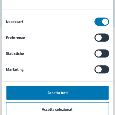
Segnala disservizio
Selezione
Necessari
del
consenso
Preferenze
Statistiche
Comune di Napoli
Marketing
AMMINISTRAZIONE
Aree amministrative
Organi di governo
Municipalità
Accetta tutti
Uffici
Enti e fondazioni
Accetta selezionati
Politici