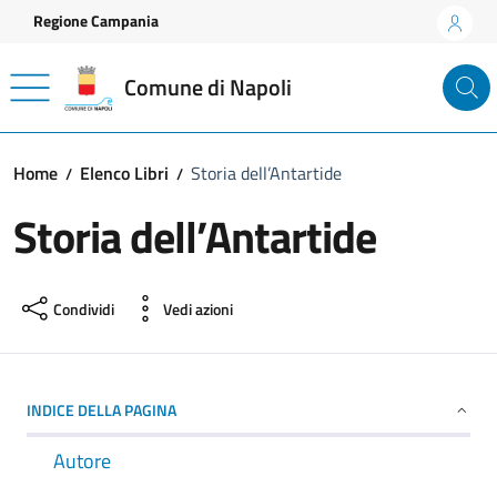
Vai ai contenuti
Vai al footer
Regione Campania
Comune di Napoli
Home
Elenco Libri
Storia dell’Antartide
Storia dell’Antartide
Condividi
Vedi azioni
INDICE DELLA PAGINA
Autore