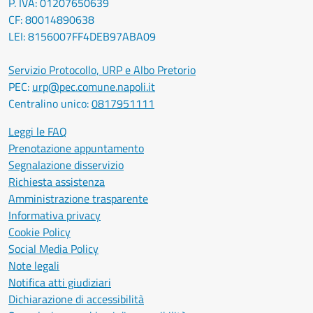
P. IVA: 01207650639
CF: 80014890638
LEI: 8156007FF4DEB97ABA09
Servizio Protocollo, URP e Albo Pretorio
PEC:
urp@pec.comune.napoli.it
Centralino unico:
0817951111
Leggi le FAQ
Prenotazione appuntamento
Segnalazione disservizio
Richiesta assistenza
Amministrazione trasparente
Informativa privacy
Cookie Policy
Social Media Policy
Note legali
Notifica atti giudiziari
Dichiarazione di accessibilità