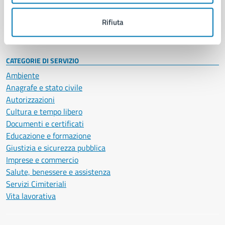
Personale amministrativo
Documenti e dati
Rifiuta
Intranet, posta aziendale e protocollo
CATEGORIE DI SERVIZIO
Ambiente
Anagrafe e stato civile
Autorizzazioni
Cultura e tempo libero
Documenti e certificati
Educazione e formazione
Giustizia e sicurezza pubblica
Imprese e commercio
Salute, benessere e assistenza
Servizi Cimiteriali
Vita lavorativa