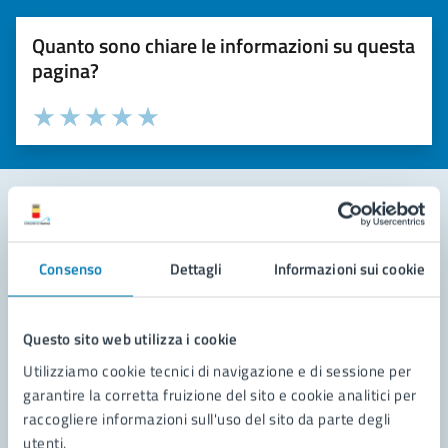
Quanto sono chiare le informazioni su questa
pagina?
Valuta la chiarezza delle informazioni (da 1 a 5 stelle)
Seleziona il numero di stelle per valutare la chiarezza delle i
Valuta 1 stelle su 5
Valuta 2 stelle su 5
Valuta 3 stelle su 5
Valuta 4 stelle su 5
Valuta 5 stelle su 5
Contatta il comune
Consenso
Dettagli
Informazioni sui cookie
Leggi le domande frequenti
Richiedi assistenza
Questo sito web utilizza i cookie
Utilizziamo cookie tecnici di navigazione e di sessione per
Prenota appuntamento
garantire la corretta fruizione del sito e cookie analitici per
raccogliere informazioni sull'uso del sito da parte degli
Problemi in città
utenti.