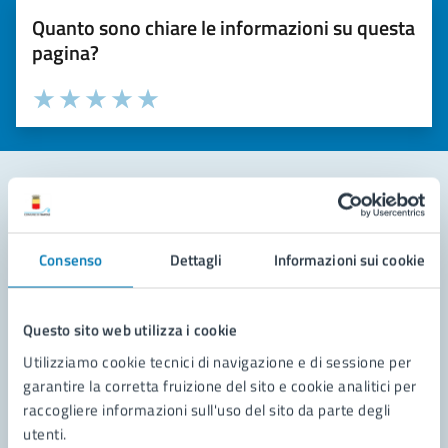
Quanto sono chiare le informazioni su questa
pagina?
Valuta la chiarezza delle informazioni (da 1 a 5 stelle)
Seleziona il numero di stelle per valutare la chiarezza delle i
Valuta 1 stelle su 5
Valuta 2 stelle su 5
Valuta 3 stelle su 5
Valuta 4 stelle su 5
Valuta 5 stelle su 5
Contatta il comune
Consenso
Dettagli
Informazioni sui cookie
Leggi le domande frequenti
Richiedi assistenza
Questo sito web utilizza i cookie
Prenota appuntamento
Utilizziamo cookie tecnici di navigazione e di sessione per
garantire la corretta fruizione del sito e cookie analitici per
Problemi in città
raccogliere informazioni sull'uso del sito da parte degli
utenti.