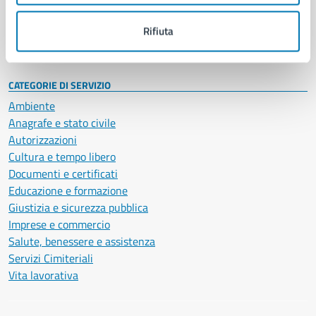
Personale amministrativo
Documenti e dati
Rifiuta
Intranet, posta aziendale e protocollo
CATEGORIE DI SERVIZIO
Ambiente
Anagrafe e stato civile
Autorizzazioni
Cultura e tempo libero
Documenti e certificati
Educazione e formazione
Giustizia e sicurezza pubblica
Imprese e commercio
Salute, benessere e assistenza
Servizi Cimiteriali
Vita lavorativa