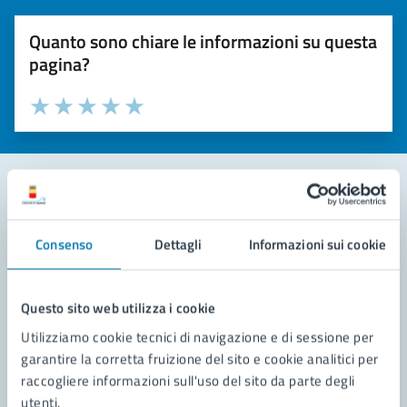
Quanto sono chiare le informazioni su questa
pagina?
Valuta la chiarezza delle informazioni (da 1 a 5 stelle)
Seleziona il numero di stelle per valutare la chiarezza delle i
Valuta 1 stelle su 5
Valuta 2 stelle su 5
Valuta 3 stelle su 5
Valuta 4 stelle su 5
Valuta 5 stelle su 5
Contatta il comune
Consenso
Dettagli
Informazioni sui cookie
Leggi le domande frequenti
Richiedi assistenza
Questo sito web utilizza i cookie
Utilizziamo cookie tecnici di navigazione e di sessione per
Prenota appuntamento
garantire la corretta fruizione del sito e cookie analitici per
raccogliere informazioni sull'uso del sito da parte degli
Problemi in città
utenti.