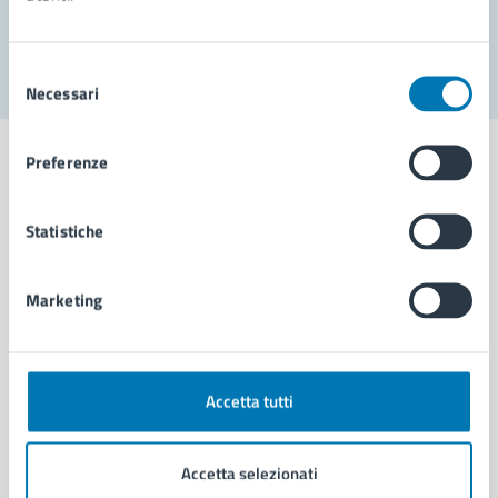
Segnala disservizio
Selezione
Necessari
del
consenso
Preferenze
Statistiche
Comune di Napoli
Marketing
AMMINISTRAZIONE
Aree amministrative
Organi di governo
Municipalità
Accetta tutti
Uffici
Enti e fondazioni
Accetta selezionati
Politici