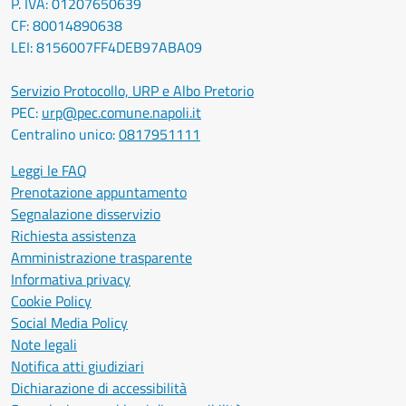
P. IVA: 01207650639
CF: 80014890638
LEI: 8156007FF4DEB97ABA09
Servizio Protocollo, URP e Albo Pretorio
PEC:
urp@pec.comune.napoli.it
Centralino unico:
0817951111
Leggi le FAQ
Prenotazione appuntamento
Segnalazione disservizio
Richiesta assistenza
Amministrazione trasparente
Informativa privacy
Cookie Policy
Social Media Policy
Note legali
Notifica atti giudiziari
Dichiarazione di accessibilità