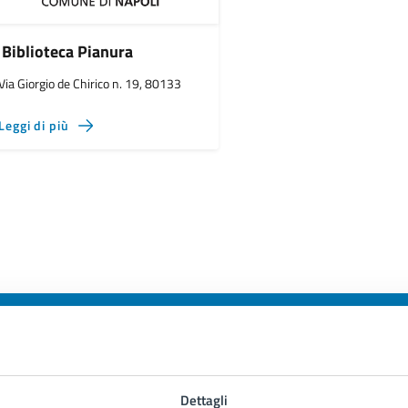
Biblioteca Pianura
Via Giorgio de Chirico n. 19, 80133
Leggi di più
to sono chiare le informazioni su questa
Dettagli