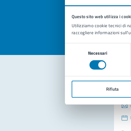
pagi
Questo sito web utilizza i cook
Valuta la
Selezi
Utilizziamo cookie tecnici di n
Valuta 
Val
raccogliere informazioni sull'u
Selezione
Necessari
del
consenso
Con
Rifiuta