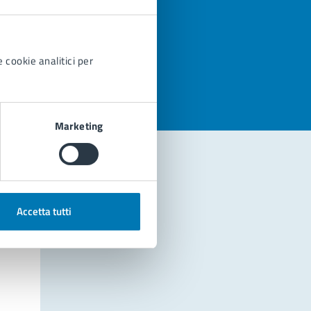
azioni
 cookie analitici per
Marketing
Accetta tutti