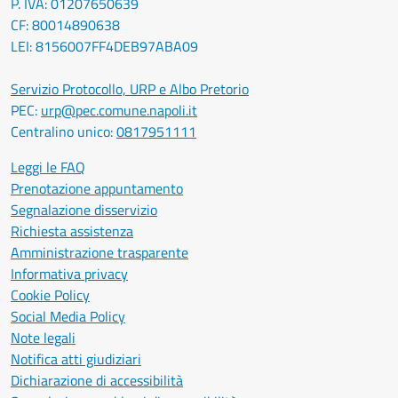
P. IVA: 01207650639
CF: 80014890638
LEI: 8156007FF4DEB97ABA09
Servizio Protocollo, URP e Albo Pretorio
PEC:
urp@pec.comune.napoli.it
Centralino unico:
0817951111
Leggi le FAQ
Prenotazione appuntamento
Segnalazione disservizio
Richiesta assistenza
Amministrazione trasparente
Informativa privacy
Cookie Policy
Social Media Policy
Note legali
Notifica atti giudiziari
Dichiarazione di accessibilità