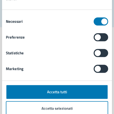
Segnala disservizio
Selezione
Necessari
del
consenso
Preferenze
Statistiche
Comune di Napoli
Marketing
AMMINISTRAZIONE
Aree amministrative
Organi di governo
Municipalità
Accetta tutti
Uffici
Enti e fondazioni
Accetta selezionati
Politici