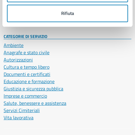
Personale amministrativo
Documenti e dati
Rifiuta
Intranet, posta aziendale e protocollo
CATEGORIE DI SERVIZIO
Ambiente
Anagrafe e stato civile
Autorizzazioni
Cultura e tempo libero
Documenti e certificati
Educazione e formazione
Giustizia e sicurezza pubblica
Imprese e commercio
Salute, benessere e assistenza
Servizi Cimiteriali
Vita lavorativa