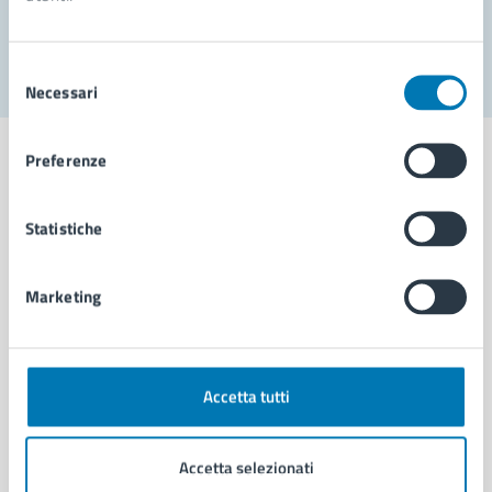
Segnala disservizio
Selezione
Necessari
del
consenso
Preferenze
Statistiche
Comune di Napoli
Marketing
AMMINISTRAZIONE
Aree amministrative
Organi di governo
Municipalità
Accetta tutti
Uffici
Enti e fondazioni
Accetta selezionati
Politici