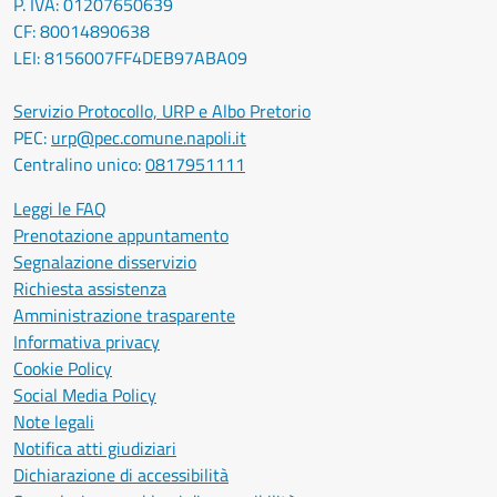
P. IVA: 01207650639
CF: 80014890638
LEI: 8156007FF4DEB97ABA09
Servizio Protocollo, URP e Albo Pretorio
PEC:
urp@pec.comune.napoli.it
Centralino unico:
0817951111
Leggi le FAQ
Prenotazione appuntamento
Segnalazione disservizio
Richiesta assistenza
Amministrazione trasparente
Informativa privacy
Cookie Policy
Social Media Policy
Note legali
Notifica atti giudiziari
Dichiarazione di accessibilità