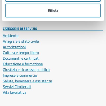
Personale amministrativo
Documenti e dati
Rifiuta
Intranet, posta aziendale e protocollo
CATEGORIE DI SERVIZIO
Ambiente
Anagrafe e stato civile
Autorizzazioni
Cultura e tempo libero
Documenti e certificati
Educazione e formazione
Giustizia e sicurezza pubblica
Imprese e commercio
Salute, benessere e assistenza
Servizi Cimiteriali
Vita lavorativa