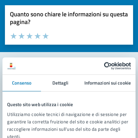
Quanto sono chiare le informazioni su questa
pagina?
Valuta la chiarezza delle informazioni (da 1 a 5 stelle)
Seleziona il numero di stelle per valutare la chiarezza delle i
Valuta 1 stelle su 5
Valuta 2 stelle su 5
Valuta 3 stelle su 5
Valuta 4 stelle su 5
Valuta 5 stelle su 5
Contatta il comune
Consenso
Dettagli
Informazioni sui cookie
Leggi le domande frequenti
Richiedi assistenza
Questo sito web utilizza i cookie
Utilizziamo cookie tecnici di navigazione e di sessione per
Prenota appuntamento
garantire la corretta fruizione del sito e cookie analitici per
raccogliere informazioni sull'uso del sito da parte degli
Problemi in città
utenti.