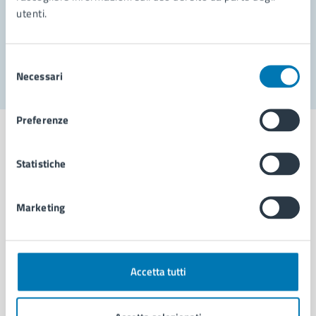
utenti.
Problemi in città
Segnala disservizio
Selezione
Necessari
del
consenso
Preferenze
Statistiche
Comune di Napoli
Marketing
AMMINISTRAZIONE
Aree amministrative
Organi di governo
Accetta tutti
Municipalità
Uffici