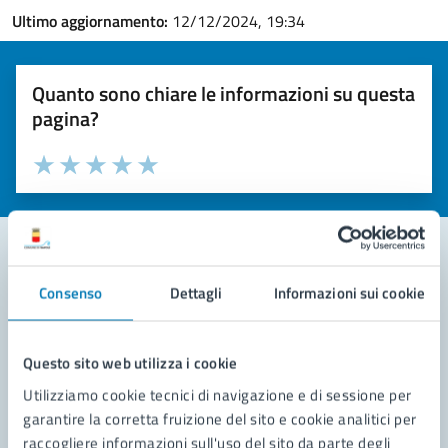
Ultimo aggiornamento:
12/12/2024, 19:34
Quanto sono chiare le informazioni su questa
pagina?
Valuta la chiarezza delle informazioni (da 1 a 5 stelle)
Seleziona il numero di stelle per valutare la chiarezza delle i
Valuta 1 stelle su 5
Valuta 2 stelle su 5
Valuta 3 stelle su 5
Valuta 4 stelle su 5
Valuta 5 stelle su 5
Consenso
Dettagli
Informazioni sui cookie
Contatta il comune
Leggi le domande frequenti
Questo sito web utilizza i cookie
Richiedi assistenza
Utilizziamo cookie tecnici di navigazione e di sessione per
garantire la corretta fruizione del sito e cookie analitici per
Prenota appuntamento
raccogliere informazioni sull'uso del sito da parte degli