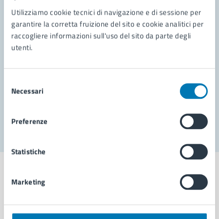
Contatta il comune
Utilizziamo cookie tecnici di navigazione e di sessione per
garantire la corretta fruizione del sito e cookie analitici per
Leggi le domande frequenti
raccogliere informazioni sull'uso del sito da parte degli
Richiedi assistenza
utenti.
Prenota appuntamento
Selezione
Problemi in città
Necessari
del
consenso
Segnala disservizio
Preferenze
Statistiche
Marketing
Comune di Napoli