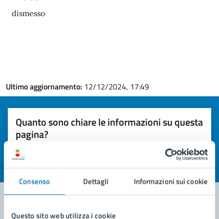
dismesso
Ultimo aggiornamento:
12/12/2024, 17:49
Quanto sono chiare le informazioni su questa
pagina?
Valuta la chiarezza delle informazioni (da 1 a 5 stelle)
Seleziona il numero di stelle per valutare la chiarezza delle i
Valuta 1 stelle su 5
Valuta 2 stelle su 5
Valuta 3 stelle su 5
Valuta 4 stelle su 5
Valuta 5 stelle su 5
Consenso
Dettagli
Informazioni sui cookie
Questo sito web utilizza i cookie