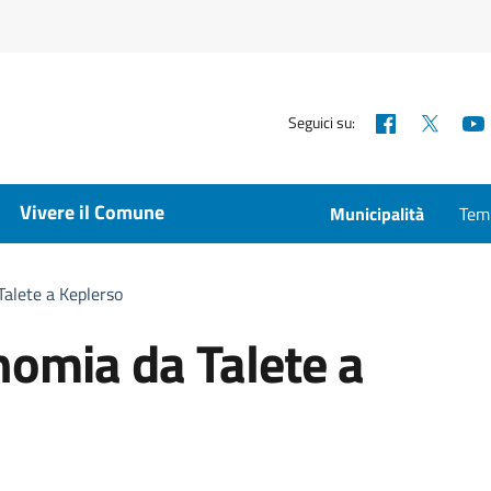
Facebook
X
Seguici su:
Vivere il Comune
Municipalità
Temp
Talete a Keplerso
onomia da Talete a