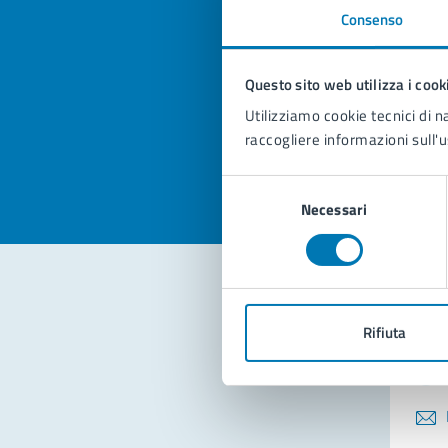
Consenso
Quan
pagi
Questo sito web utilizza i cook
Utilizziamo cookie tecnici di n
Valuta la
Selezi
raccogliere informazioni sull'u
Valuta 
Val
Selezione
Necessari
del
consenso
Con
Rifiuta