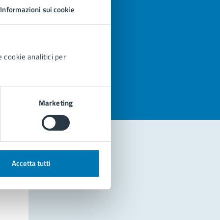
Informazioni sui cookie
 cookie analitici per
azioni
Marketing
Accetta tutti