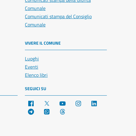
Comunicati stampa della Giunta
Comunale
Comunicati stampa del Consiglio
Comunale
VIVERE IL COMUNE
Luoghi
Eventi
Elenco libri
SEGUICI SU
Facebook
X
YouTube
Instagram
LinkedIn
Telegram
WhatsApp
Threads