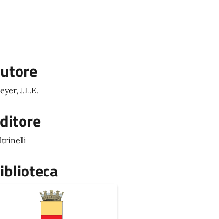
utore
eyer, J.L.E.
ditore
ltrinelli
iblioteca