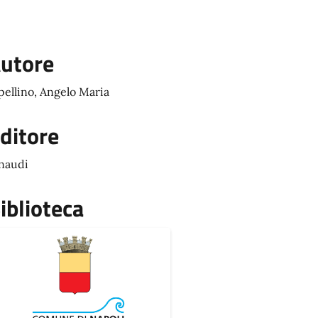
utore
pellino, Angelo Maria
ditore
naudi
iblioteca