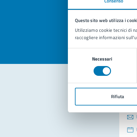
Consenso
Quan
pagi
Questo sito web utilizza i cook
Valuta la
Selezi
Utilizziamo cookie tecnici di n
Valuta 
Val
raccogliere informazioni sull'u
Selezione
Necessari
del
consenso
Con
Rifiuta