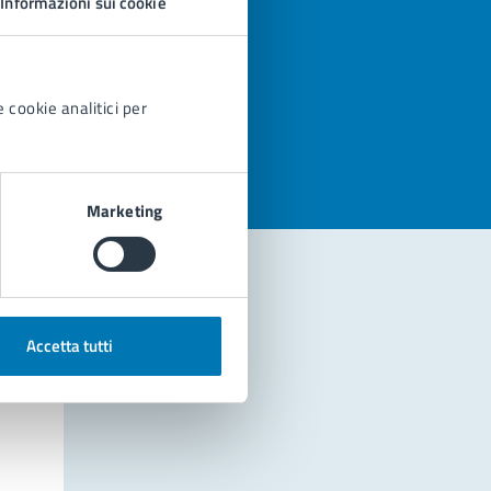
Informazioni sui cookie
azioni
 cookie analitici per
Marketing
Accetta tutti