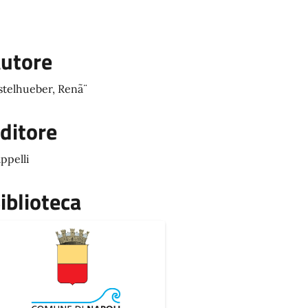
utore
stelhueber, Renã¨
ditore
ppelli
iblioteca