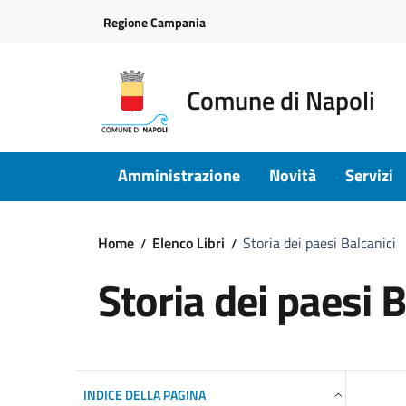
Vai ai contenuti
Vai al footer
Regione Campania
Comune di Napoli
Amministrazione
Novità
Servizi
Home
Elenco Libri
Storia dei paesi Balcanici
Storia dei paesi B
INDICE DELLA PAGINA