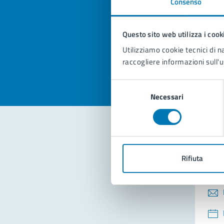
Consenso
Quan
pagi
Questo sito web utilizza i cook
Valuta la
Selezi
Utilizziamo cookie tecnici di n
Valuta 
Val
raccogliere informazioni sull'u
Selezione
Necessari
del
consenso
Con
Rifiuta