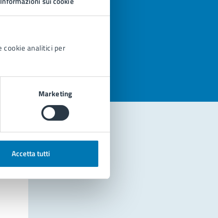
Informazioni sui cookie
azioni
 cookie analitici per
Marketing
Accetta tutti