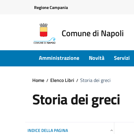
Vai ai contenuti
Vai al footer
Regione Campania
Comune di Napoli
Amministrazione
Novità
Servizi
Home
Elenco Libri
Storia dei greci
Storia dei greci
INDICE DELLA PAGINA