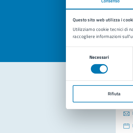
Consenso
Quan
pagi
Questo sito web utilizza i cook
Valuta la
Selezi
Utilizziamo cookie tecnici di n
Valuta 
Val
raccogliere informazioni sull'u
Selezione
Necessari
del
consenso
Con
Rifiuta