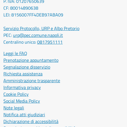
P. IVA: 01207650639
CF: 80014890638
LEI: 8156007FF4DEB97ABA09
Servizio Protocollo, URP e Albo Pretorio
PEC:
urp@pec.comune.napoli.it
Centralino unico:
0817951111
Leggi le FAQ
Prenotazione appuntamento
Segnalazione disservizio
Richiesta assistenza
Amministrazione trasparente
Informativa privacy
Cookie Policy
Social Media Policy
Note legali
Notifica atti giudiziari
Dichiarazione di accessibilità