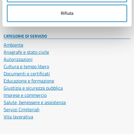
Personale amministrativo
Documenti e dati
Rifiuta
Intranet, posta aziendale e protocollo
CATEGORIE DI SERVIZIO
Ambiente
Anagrafe e stato civile
Autorizzazioni
Cultura e tempo libero
Documenti e certificati
Educazione e formazione
Giustizia e sicurezza pubblica
Imprese e commercio
Salute, benessere e assistenza
Servizi Cimiteriali
Vita lavorativa