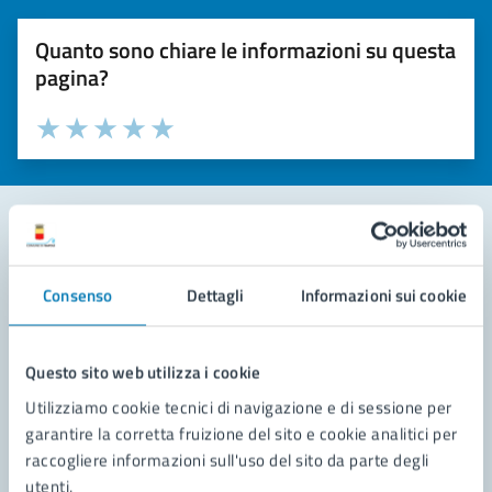
Quanto sono chiare le informazioni su questa
pagina?
Valuta la chiarezza delle informazioni (da 1 a 5 stelle)
Seleziona il numero di stelle per valutare la chiarezza delle i
Valuta 1 stelle su 5
Valuta 2 stelle su 5
Valuta 3 stelle su 5
Valuta 4 stelle su 5
Valuta 5 stelle su 5
Contatta il comune
Consenso
Dettagli
Informazioni sui cookie
Leggi le domande frequenti
Richiedi assistenza
Questo sito web utilizza i cookie
Utilizziamo cookie tecnici di navigazione e di sessione per
Prenota appuntamento
garantire la corretta fruizione del sito e cookie analitici per
raccogliere informazioni sull'uso del sito da parte degli
Problemi in città
utenti.