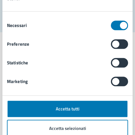
Segnala disservizio
Selezione
Necessari
del
consenso
Preferenze
Statistiche
Comune di Napoli
Marketing
AMMINISTRAZIONE
Aree amministrative
Organi di governo
Municipalità
Accetta tutti
Uffici
Enti e fondazioni
Accetta selezionati
Politici