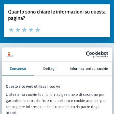
Quanto sono chiare le informazioni su questa
pagina?
Valuta la chiarezza delle informazioni (da 1 a 5 stelle)
Seleziona il numero di stelle per valutare la chiarezza delle i
Valuta 1 stelle su 5
Valuta 2 stelle su 5
Valuta 3 stelle su 5
Valuta 4 stelle su 5
Valuta 5 stelle su 5
Contatta il comune
Consenso
Dettagli
Informazioni sui cookie
Leggi le domande frequenti
Richiedi assistenza
Questo sito web utilizza i cookie
Utilizziamo cookie tecnici di navigazione e di sessione per
Prenota appuntamento
garantire la corretta fruizione del sito e cookie analitici per
raccogliere informazioni sull'uso del sito da parte degli
Problemi in città
utenti.