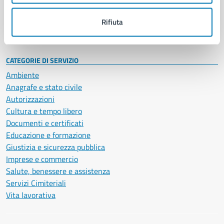
Personale amministrativo
Documenti e dati
Rifiuta
Intranet, posta aziendale e protocollo
CATEGORIE DI SERVIZIO
Ambiente
Anagrafe e stato civile
Autorizzazioni
Cultura e tempo libero
Documenti e certificati
Educazione e formazione
Giustizia e sicurezza pubblica
Imprese e commercio
Salute, benessere e assistenza
Servizi Cimiteriali
Vita lavorativa