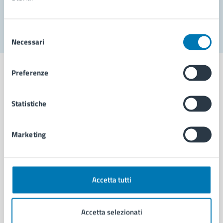
Segnala disservizio
Selezione
Necessari
del
consenso
Preferenze
Statistiche
Comune di Napoli
Marketing
AMMINISTRAZIONE
Aree amministrative
Organi di governo
Municipalità
Accetta tutti
Uffici
Enti e fondazioni
Accetta selezionati
Politici