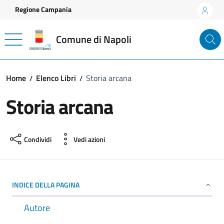
Vai ai contenuti
Vai al footer
Regione Campania
Comune di Napoli
Home
Elenco Libri
Storia arcana
Storia arcana
Condividi
Vedi azioni
INDICE DELLA PAGINA
Autore