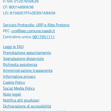
P. IVA: 01207650639
CF: 80014890638
LEI: 8156007FF4DEB97ABA09
Servizio Protocollo, URP e Albo Pretorio
PEC:
urp@pec.comune.napoli.it
Centralino unico:
0817951111
Leggi le FAQ
Prenotazione appuntamento
Segnalazione disservizio
Richiesta assistenza
Amministrazione trasparente
Informativa privacy
Cookie Policy
Social Media Policy
Note legali
Notifica atti giudiziari
Dichiarazione di accessibilità