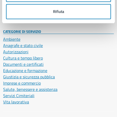
Personale amministrativo
Documenti e dati
Rifiuta
Intranet, posta aziendale e protocollo
CATEGORIE DI SERVIZIO
Ambiente
Anagrafe e stato civile
Autorizzazioni
Cultura e tempo libero
Documenti e certificati
Educazione e formazione
Giustizia e sicurezza pubblica
Imprese e commercio
Salute, benessere e assistenza
Servizi Cimiteriali
Vita lavorativa