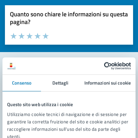
Quanto sono chiare le informazioni su questa
pagina?
Valuta la chiarezza delle informazioni (da 1 a 5 stelle)
Seleziona il numero di stelle per valutare la chiarezza delle i
Valuta 1 stelle su 5
Valuta 2 stelle su 5
Valuta 3 stelle su 5
Valuta 4 stelle su 5
Valuta 5 stelle su 5
Contatta il comune
Consenso
Dettagli
Informazioni sui cookie
Leggi le domande frequenti
Richiedi assistenza
Questo sito web utilizza i cookie
Utilizziamo cookie tecnici di navigazione e di sessione per
Prenota appuntamento
garantire la corretta fruizione del sito e cookie analitici per
raccogliere informazioni sull'uso del sito da parte degli
Problemi in città
utenti.