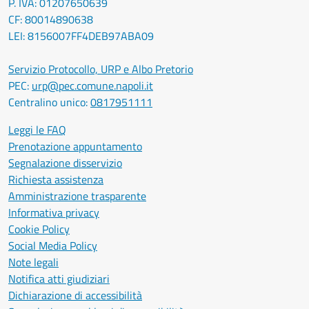
P. IVA: 01207650639
CF: 80014890638
LEI: 8156007FF4DEB97ABA09
Servizio Protocollo, URP e Albo Pretorio
PEC:
urp@pec.comune.napoli.it
Centralino unico:
0817951111
Leggi le FAQ
Prenotazione appuntamento
Segnalazione disservizio
Richiesta assistenza
Amministrazione trasparente
Informativa privacy
Cookie Policy
Social Media Policy
Note legali
Notifica atti giudiziari
Dichiarazione di accessibilità