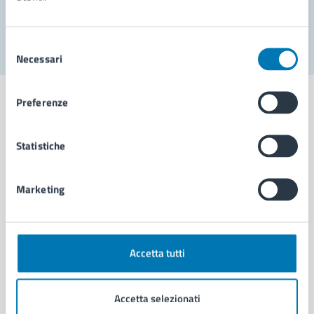
Segnala disservizio
Selezione
Necessari
del
consenso
Preferenze
Statistiche
Comune di Napoli
Marketing
AMMINISTRAZIONE
Aree amministrative
Organi di governo
Municipalità
Accetta tutti
Uffici
Enti e fondazioni
Accetta selezionati
Politici