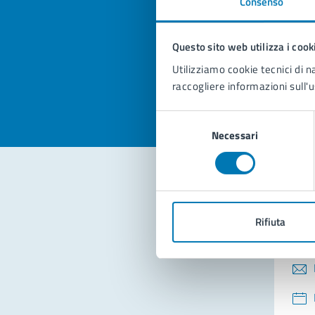
Consenso
Quan
pagi
Questo sito web utilizza i cook
Valuta la
Selezi
Utilizziamo cookie tecnici di n
Valuta 
Val
raccogliere informazioni sull'u
Selezione
Necessari
del
consenso
Con
Rifiuta