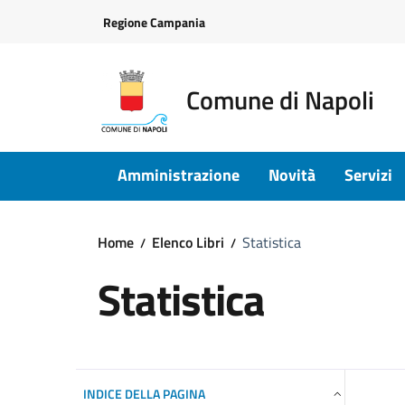
Vai ai contenuti
Vai al footer
Regione Campania
Comune di Napoli
Amministrazione
Novità
Servizi
Home
Elenco Libri
Statistica
Statistica
INDICE DELLA PAGINA