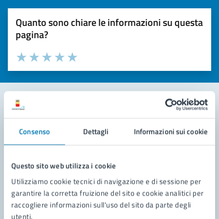
Quanto sono chiare le informazioni su questa
pagina?
Valuta la chiarezza delle informazioni (da 1 a 5 stelle)
Seleziona il numero di stelle per valutare la chiarezza delle i
Valuta 1 stelle su 5
Valuta 2 stelle su 5
Valuta 3 stelle su 5
Valuta 4 stelle su 5
Valuta 5 stelle su 5
Contatta il comune
Consenso
Dettagli
Informazioni sui cookie
Leggi le domande frequenti
Richiedi assistenza
Questo sito web utilizza i cookie
Utilizziamo cookie tecnici di navigazione e di sessione per
Prenota appuntamento
garantire la corretta fruizione del sito e cookie analitici per
raccogliere informazioni sull'uso del sito da parte degli
Problemi in città
utenti.