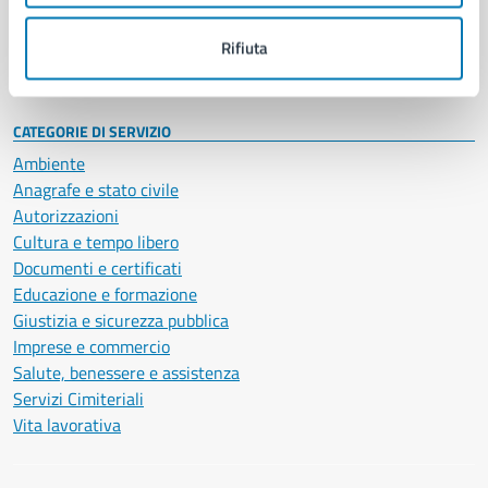
Personale amministrativo
Documenti e dati
Rifiuta
Intranet, posta aziendale e protocollo
CATEGORIE DI SERVIZIO
Ambiente
Anagrafe e stato civile
Autorizzazioni
Cultura e tempo libero
Documenti e certificati
Educazione e formazione
Giustizia e sicurezza pubblica
Imprese e commercio
Salute, benessere e assistenza
Servizi Cimiteriali
Vita lavorativa