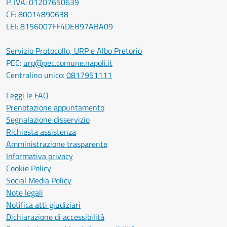
P. IVA: 01207650639
CF: 80014890638
LEI: 8156007FF4DEB97ABA09
Servizio Protocollo, URP e Albo Pretorio
PEC:
urp@pec.comune.napoli.it
Centralino unico:
0817951111
Leggi le FAQ
Prenotazione appuntamento
Segnalazione disservizio
Richiesta assistenza
Amministrazione trasparente
Informativa privacy
Cookie Policy
Social Media Policy
Note legali
Notifica atti giudiziari
Dichiarazione di accessibilità