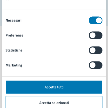
Segnala disservizio
Selezione
Necessari
del
consenso
Preferenze
Statistiche
Comune di Napoli
Marketing
AMMINISTRAZIONE
Aree amministrative
Organi di governo
Municipalità
Accetta tutti
Uffici
Enti e fondazioni
Accetta selezionati
Politici