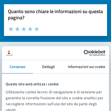
Quanto sono chiare le informazioni su questa
pagina?
Valuta la chiarezza delle informazioni (da 1 a 5 stelle)
Seleziona il numero di stelle per valutare la chiarezza delle i
Valuta 1 stelle su 5
Valuta 2 stelle su 5
Valuta 3 stelle su 5
Valuta 4 stelle su 5
Valuta 5 stelle su 5
Contatta il comune
Consenso
Dettagli
Informazioni sui cookie
Leggi le domande frequenti
Richiedi assistenza
Questo sito web utilizza i cookie
Utilizziamo cookie tecnici di navigazione e di sessione per
Prenota appuntamento
garantire la corretta fruizione del sito e cookie analitici per
raccogliere informazioni sull'uso del sito da parte degli
Problemi in città
utenti.