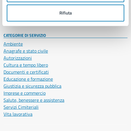
Personale amministrativo
Documenti e dati
Rifiuta
Intranet, posta aziendale e protocollo
CATEGORIE DI SERVIZIO
Ambiente
Anagrafe e stato civile
Autorizzazioni
Cultura e tempo libero
Documenti e certificati
Educazione e formazione
Giustizia e sicurezza pubblica
Imprese e commercio
Salute, benessere e assistenza
Servizi Cimiteriali
Vita lavorativa