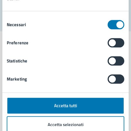
Segnala disservizio
Selezione
Necessari
del
consenso
Preferenze
Statistiche
Comune di Napoli
Marketing
AMMINISTRAZIONE
Aree amministrative
Organi di governo
Municipalità
Accetta tutti
Uffici
Enti e fondazioni
Accetta selezionati
Politici