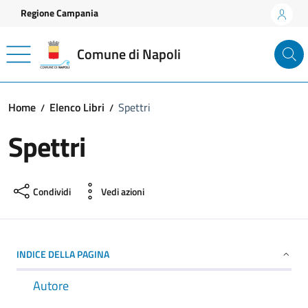
Vai ai contenuti
Vai al footer
Regione Campania
Comune di Napoli
Home
Elenco Libri
Spettri
Spettri
Condividi
Vedi azioni
INDICE DELLA PAGINA
Autore