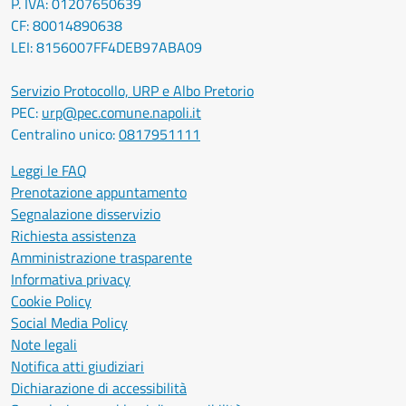
P. IVA: 01207650639
CF: 80014890638
LEI: 8156007FF4DEB97ABA09
Servizio Protocollo, URP e Albo Pretorio
PEC:
urp@pec.comune.napoli.it
Centralino unico:
0817951111
Leggi le FAQ
Prenotazione appuntamento
Segnalazione disservizio
Richiesta assistenza
Amministrazione trasparente
Informativa privacy
Cookie Policy
Social Media Policy
Note legali
Notifica atti giudiziari
Dichiarazione di accessibilità