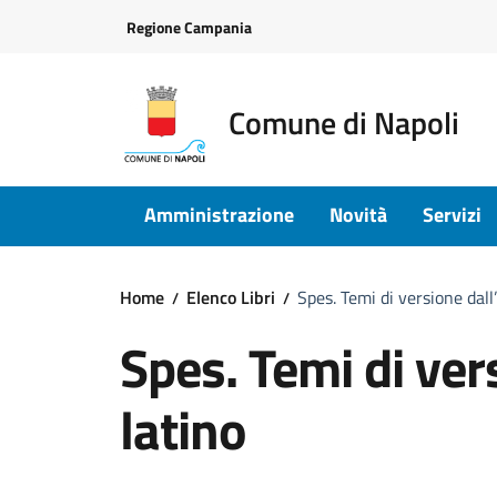
Vai ai contenuti
Vai al footer
Regione Campania
Comune di Napoli
Amministrazione
Novità
Servizi
Home
Elenco Libri
Spes. Temi di versione dall’
Spes. Temi di vers
latino