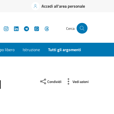
Accedi all'area personale
YouTube
Instagram
LinkedIn
Telegram
WhatsApp
Threads
Cerca
o libero
Istruzione
Tutti gli argomenti
l
Condividi
Vedi azioni