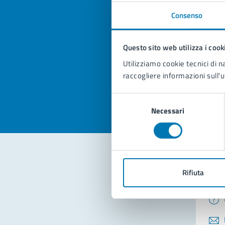
Consenso
Quan
pagi
Questo sito web utilizza i cook
Utilizziamo cookie tecnici di n
Valuta la
Selezi
raccogliere informazioni sull'u
Valuta 
Val
Selezione
Necessari
del
consenso
Rifiuta
Con