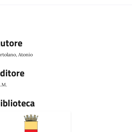
utore
rtolano, Atonio
ditore
E.M.
iblioteca