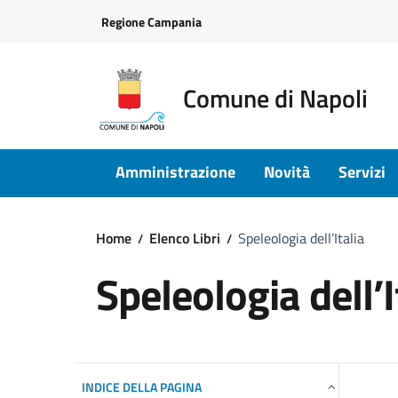
Vai ai contenuti
Vai al footer
Regione Campania
Comune di Napoli
Amministrazione
Novità
Servizi
Home
Elenco Libri
Speleologia dell’Italia
Speleologia dell’I
INDICE DELLA PAGINA