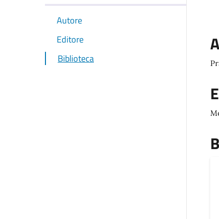
Autore
A
Editore
Biblioteca
Pr
E
M
B