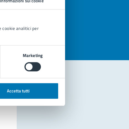
Informazioni sui cookie
azioni
 cookie analitici per
Marketing
Accetta tutti