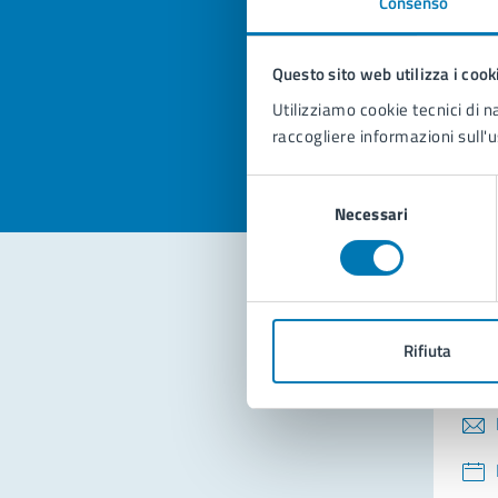
Consenso
Quan
pagi
Questo sito web utilizza i cook
Valuta la
Selezi
Utilizziamo cookie tecnici di n
Valuta 
Val
raccogliere informazioni sull'u
Selezione
Necessari
del
consenso
Con
Rifiuta