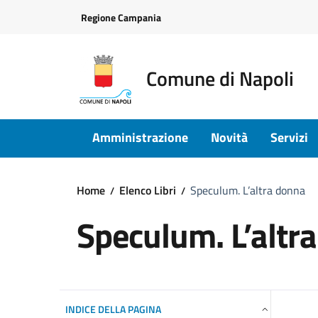
Vai ai contenuti
Vai al footer
Regione Campania
Comune di Napoli
Amministrazione
Novità
Servizi
Home
Elenco Libri
Speculum. L’altra donna
Speculum. L’altr
INDICE DELLA PAGINA