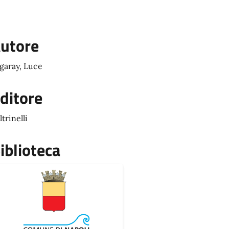
utore
igaray, Luce
ditore
ltrinelli
iblioteca