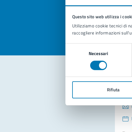
pagi
Questo sito web utilizza i cook
Valuta la
Selezi
Utilizziamo cookie tecnici di n
Valuta 
Val
raccogliere informazioni sull'u
Selezione
Necessari
del
consenso
Con
Rifiuta