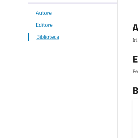
Autore
A
Editore
Biblioteca
Ir
E
Fe
B