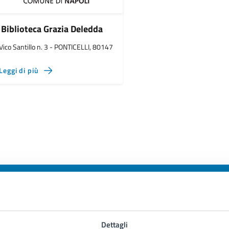
Biblioteca Grazia Deledda
Vico Santillo n. 3 - PONTICELLI, 80147
Leggi di più
to sono chiare le informazioni su questa
Dettagli