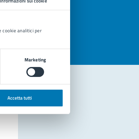
Informazioni sui cookie
azioni
 cookie analitici per
Marketing
Accetta tutti