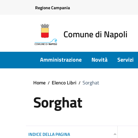
Vai ai contenuti
Vai al footer
Regione Campania
Comune di Napoli
Amministrazione
Novità
Servizi
Home
Elenco Libri
Sorghat
Sorghat
INDICE DELLA PAGINA