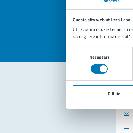
Consenso
Quan
pagi
Questo sito web utilizza i cook
Valuta la
Selezi
Utilizziamo cookie tecnici di n
Valuta 
Val
raccogliere informazioni sull'u
Selezione
Necessari
del
consenso
Con
Rifiuta