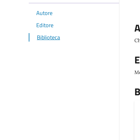
Autore
A
Editore
Biblioteca
Ch
E
M
B