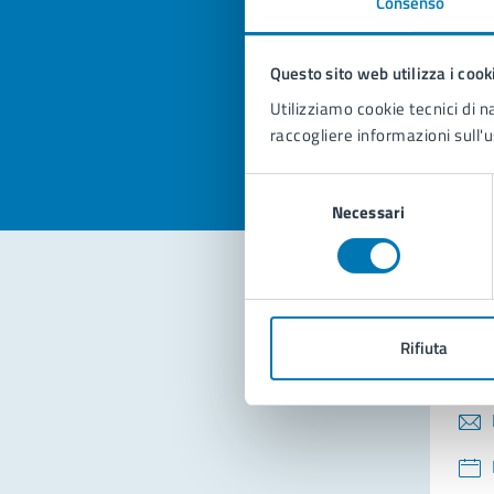
Consenso
Quan
pagi
Questo sito web utilizza i cook
Valuta la
Selezi
Utilizziamo cookie tecnici di n
Valuta 
Val
raccogliere informazioni sull'u
Selezione
Necessari
del
consenso
Con
Rifiuta