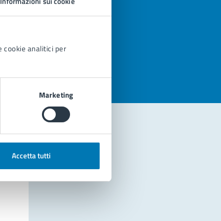
Informazioni sui cookie
azioni
 cookie analitici per
Marketing
Accetta tutti