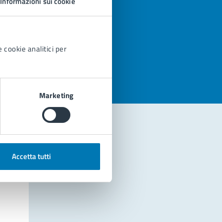
Informazioni sui cookie
azioni
 cookie analitici per
Marketing
Accetta tutti