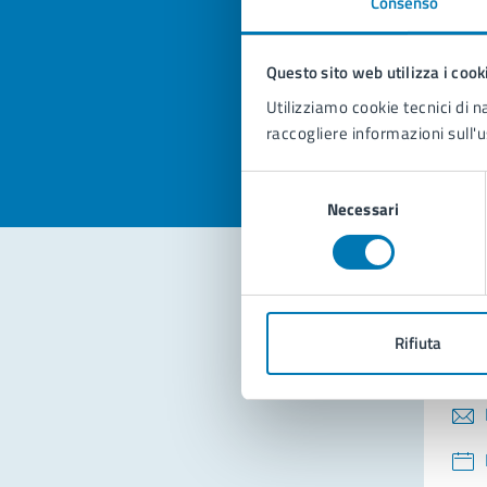
Consenso
Quan
pagi
Questo sito web utilizza i cook
Valuta la
Selezi
Utilizziamo cookie tecnici di n
Valuta 
Val
raccogliere informazioni sull'u
Selezione
Necessari
del
consenso
Con
Rifiuta