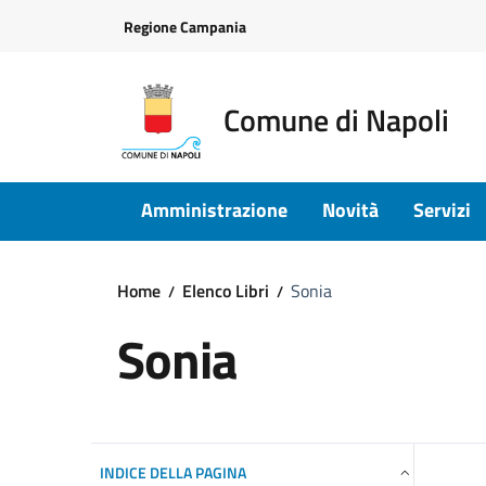
Vai ai contenuti
Vai al footer
Regione Campania
Comune di Napoli
Amministrazione
Novità
Servizi
Home
Elenco Libri
Sonia
Sonia
INDICE DELLA PAGINA