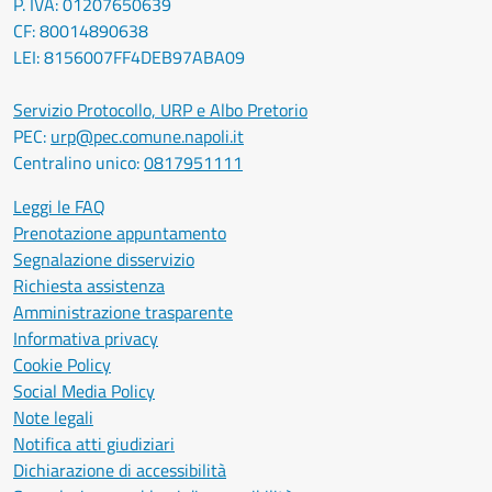
P. IVA: 01207650639
CF: 80014890638
LEI: 8156007FF4DEB97ABA09
Servizio Protocollo, URP e Albo Pretorio
PEC:
urp@pec.comune.napoli.it
Centralino unico:
0817951111
Leggi le FAQ
Prenotazione appuntamento
Segnalazione disservizio
Richiesta assistenza
Amministrazione trasparente
Informativa privacy
Cookie Policy
Social Media Policy
Note legali
Notifica atti giudiziari
Dichiarazione di accessibilità