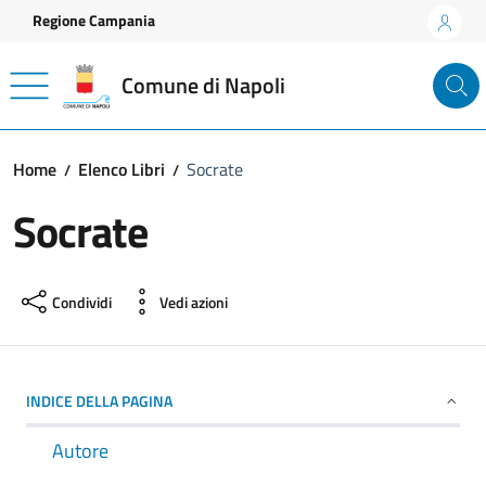
Vai ai contenuti
Vai al footer
Regione Campania
Comune di Napoli
Home
Elenco Libri
Socrate
Socrate
Condividi
Vedi azioni
INDICE DELLA PAGINA
Autore