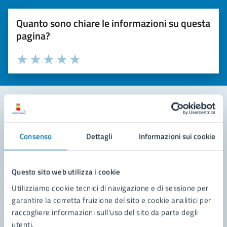
Quanto sono chiare le informazioni su questa
pagina?
Valuta la chiarezza delle informazioni (da 1 a 5 stelle)
Seleziona il numero di stelle per valutare la chiarezza delle i
Valuta 1 stelle su 5
Valuta 2 stelle su 5
Valuta 3 stelle su 5
Valuta 4 stelle su 5
Valuta 5 stelle su 5
Contatta il comune
Consenso
Dettagli
Informazioni sui cookie
Leggi le domande frequenti
Richiedi assistenza
Questo sito web utilizza i cookie
Utilizziamo cookie tecnici di navigazione e di sessione per
Prenota appuntamento
garantire la corretta fruizione del sito e cookie analitici per
raccogliere informazioni sull'uso del sito da parte degli
Problemi in città
utenti.