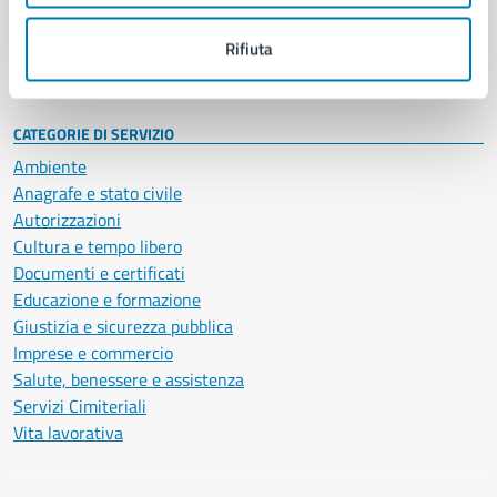
Personale amministrativo
Documenti e dati
Rifiuta
Intranet, posta aziendale e protocollo
CATEGORIE DI SERVIZIO
Ambiente
Anagrafe e stato civile
Autorizzazioni
Cultura e tempo libero
Documenti e certificati
Educazione e formazione
Giustizia e sicurezza pubblica
Imprese e commercio
Salute, benessere e assistenza
Servizi Cimiteriali
Vita lavorativa