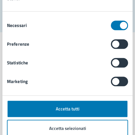
Segnala disservizio
Selezione
Necessari
del
consenso
Preferenze
Statistiche
Comune di Napoli
Marketing
AMMINISTRAZIONE
Aree amministrative
Organi di governo
Municipalità
Accetta tutti
Uffici
Enti e fondazioni
Accetta selezionati
Politici