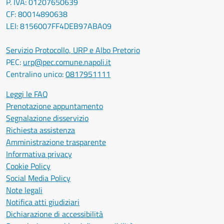
P. IVA: 01207650639
CF: 80014890638
LEI: 8156007FF4DEB97ABA09
Servizio Protocollo, URP e Albo Pretorio
PEC:
urp@pec.comune.napoli.it
Centralino unico:
0817951111
Leggi le FAQ
Prenotazione appuntamento
Segnalazione disservizio
Richiesta assistenza
Amministrazione trasparente
Informativa privacy
Cookie Policy
Social Media Policy
Note legali
Notifica atti giudiziari
Dichiarazione di accessibilità