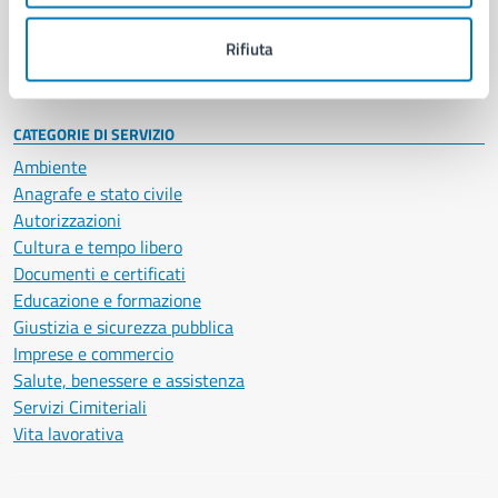
Personale amministrativo
Documenti e dati
Rifiuta
Intranet, posta aziendale e protocollo
CATEGORIE DI SERVIZIO
Ambiente
Anagrafe e stato civile
Autorizzazioni
Cultura e tempo libero
Documenti e certificati
Educazione e formazione
Giustizia e sicurezza pubblica
Imprese e commercio
Salute, benessere e assistenza
Servizi Cimiteriali
Vita lavorativa