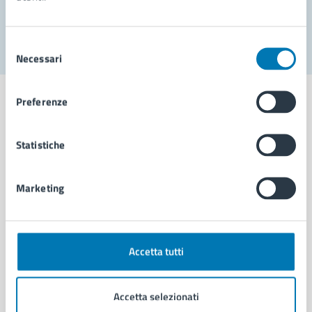
Segnala disservizio
Selezione
Necessari
del
consenso
Preferenze
Statistiche
Comune di Napoli
Marketing
AMMINISTRAZIONE
Aree amministrative
Organi di governo
Municipalità
Accetta tutti
Uffici
Enti e fondazioni
Accetta selezionati
Politici