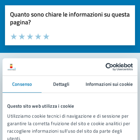
Quanto sono chiare le informazioni su questa
pagina?
Valuta la chiarezza delle informazioni (da 1 a 5 stelle)
Seleziona il numero di stelle per valutare la chiarezza delle i
Valuta 1 stelle su 5
Valuta 2 stelle su 5
Valuta 3 stelle su 5
Valuta 4 stelle su 5
Valuta 5 stelle su 5
Contatta il comune
Consenso
Dettagli
Informazioni sui cookie
Leggi le domande frequenti
Richiedi assistenza
Questo sito web utilizza i cookie
Utilizziamo cookie tecnici di navigazione e di sessione per
Prenota appuntamento
garantire la corretta fruizione del sito e cookie analitici per
raccogliere informazioni sull'uso del sito da parte degli
Problemi in città
utenti.