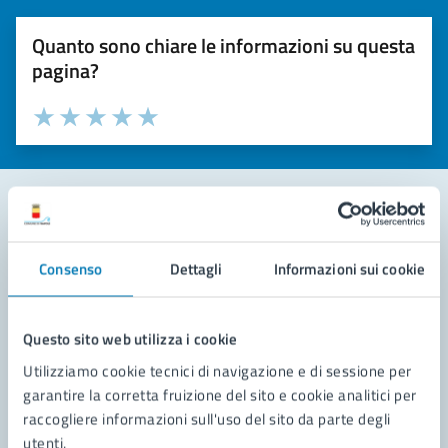
Quanto sono chiare le informazioni su questa
pagina?
Valuta la chiarezza delle informazioni (da 1 a 5 stelle)
Seleziona il numero di stelle per valutare la chiarezza delle i
Valuta 1 stelle su 5
Valuta 2 stelle su 5
Valuta 3 stelle su 5
Valuta 4 stelle su 5
Valuta 5 stelle su 5
Contatta il comune
Consenso
Dettagli
Informazioni sui cookie
Leggi le domande frequenti
Richiedi assistenza
Questo sito web utilizza i cookie
Utilizziamo cookie tecnici di navigazione e di sessione per
Prenota appuntamento
garantire la corretta fruizione del sito e cookie analitici per
raccogliere informazioni sull'uso del sito da parte degli
Problemi in città
utenti.