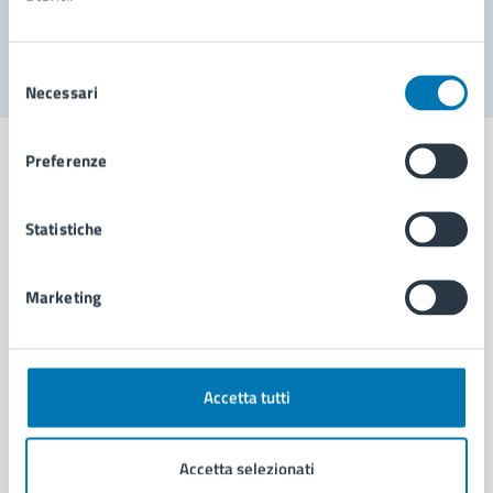
Segnala disservizio
Selezione
Necessari
del
consenso
Preferenze
Statistiche
Comune di Napoli
Marketing
AMMINISTRAZIONE
Aree amministrative
Organi di governo
Municipalità
Accetta tutti
Uffici
Enti e fondazioni
Accetta selezionati
Politici