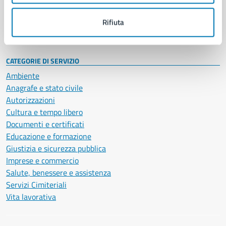
Personale amministrativo
Documenti e dati
Rifiuta
Intranet, posta aziendale e protocollo
CATEGORIE DI SERVIZIO
Ambiente
Anagrafe e stato civile
Autorizzazioni
Cultura e tempo libero
Documenti e certificati
Educazione e formazione
Giustizia e sicurezza pubblica
Imprese e commercio
Salute, benessere e assistenza
Servizi Cimiteriali
Vita lavorativa