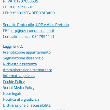
P. IVA: 01207650639
CF: 80014890638
LEI: 8156007FF4DEB97ABA09
Servizio Protocollo, URP e Albo Pretorio
PEC:
urp@pec.comune.napoli.it
Centralino unico:
0817951111
Leggi le FAQ
Prenotazione appuntamento
Segnalazione disservizio
Richiesta assistenza
Amministrazione trasparente
Informativa privacy
Cookie Policy
Social Media Policy
Note legali
Notifica atti giudiziari
Dichiarazione di accessibilità