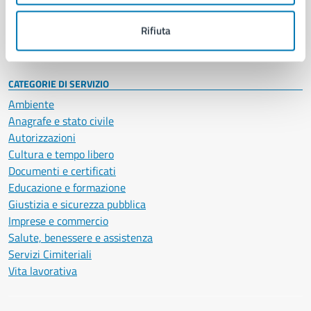
Personale amministrativo
Documenti e dati
Rifiuta
Intranet, posta aziendale e protocollo
CATEGORIE DI SERVIZIO
Ambiente
Anagrafe e stato civile
Autorizzazioni
Cultura e tempo libero
Documenti e certificati
Educazione e formazione
Giustizia e sicurezza pubblica
Imprese e commercio
Salute, benessere e assistenza
Servizi Cimiteriali
Vita lavorativa