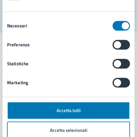
Segnala disservizio
Selezione
Necessari
del
consenso
Preferenze
Statistiche
Comune di Napoli
Marketing
AMMINISTRAZIONE
Aree amministrative
Organi di governo
Municipalità
Accetta tutti
Uffici
Enti e fondazioni
Accetta selezionati
Politici