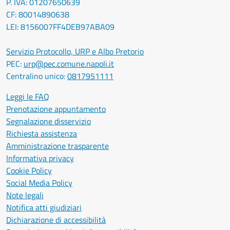
P. IVA: 01207650639
CF: 80014890638
LEI: 8156007FF4DEB97ABA09
Servizio Protocollo, URP e Albo Pretorio
PEC:
urp@pec.comune.napoli.it
Centralino unico:
0817951111
Leggi le FAQ
Prenotazione appuntamento
Segnalazione disservizio
Richiesta assistenza
Amministrazione trasparente
Informativa privacy
Cookie Policy
Social Media Policy
Note legali
Notifica atti giudiziari
Dichiarazione di accessibilità