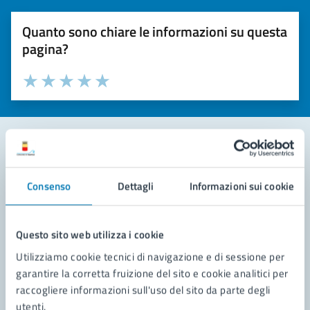
Quanto sono chiare le informazioni su questa
pagina?
Valuta la chiarezza delle informazioni (da 1 a 5 stelle)
Seleziona il numero di stelle per valutare la chiarezza delle i
Valuta 1 stelle su 5
Valuta 2 stelle su 5
Valuta 3 stelle su 5
Valuta 4 stelle su 5
Valuta 5 stelle su 5
Contatta il comune
Consenso
Dettagli
Informazioni sui cookie
Leggi le domande frequenti
Richiedi assistenza
Questo sito web utilizza i cookie
Utilizziamo cookie tecnici di navigazione e di sessione per
Prenota appuntamento
garantire la corretta fruizione del sito e cookie analitici per
raccogliere informazioni sull'uso del sito da parte degli
Problemi in città
utenti.