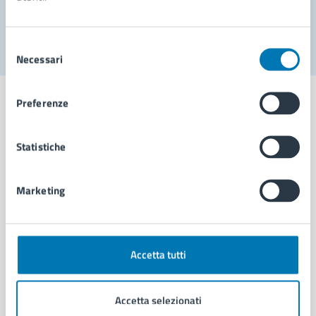
Segnala disservizio
Selezione
Necessari
del
consenso
Preferenze
Statistiche
Comune di Napoli
Marketing
AMMINISTRAZIONE
Aree amministrative
Organi di governo
Municipalità
Accetta tutti
Uffici
Enti e fondazioni
Accetta selezionati
Politici