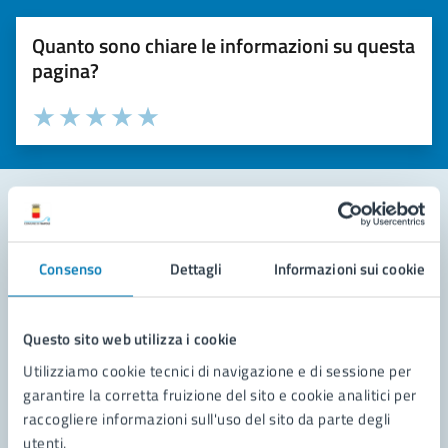
Quanto sono chiare le informazioni su questa
pagina?
Valuta la chiarezza delle informazioni (da 1 a 5 stelle)
Seleziona il numero di stelle per valutare la chiarezza delle i
Valuta 1 stelle su 5
Valuta 2 stelle su 5
Valuta 3 stelle su 5
Valuta 4 stelle su 5
Valuta 5 stelle su 5
Contatta il comune
Consenso
Dettagli
Informazioni sui cookie
Leggi le domande frequenti
Richiedi assistenza
Questo sito web utilizza i cookie
Utilizziamo cookie tecnici di navigazione e di sessione per
Prenota appuntamento
garantire la corretta fruizione del sito e cookie analitici per
raccogliere informazioni sull'uso del sito da parte degli
Problemi in città
utenti.