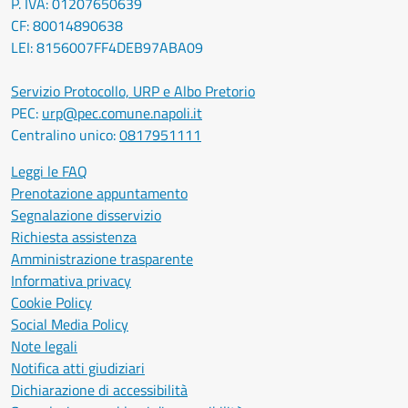
P. IVA: 01207650639
CF: 80014890638
LEI: 8156007FF4DEB97ABA09
Servizio Protocollo, URP e Albo Pretorio
PEC:
urp@pec.comune.napoli.it
Centralino unico:
0817951111
Leggi le FAQ
Prenotazione appuntamento
Segnalazione disservizio
Richiesta assistenza
Amministrazione trasparente
Informativa privacy
Cookie Policy
Social Media Policy
Note legali
Notifica atti giudiziari
Dichiarazione di accessibilità