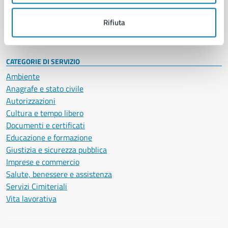
Personale amministrativo
Documenti e dati
Rifiuta
Intranet, posta aziendale e protocollo
CATEGORIE DI SERVIZIO
Ambiente
Anagrafe e stato civile
Autorizzazioni
Cultura e tempo libero
Documenti e certificati
Educazione e formazione
Giustizia e sicurezza pubblica
Imprese e commercio
Salute, benessere e assistenza
Servizi Cimiteriali
Vita lavorativa