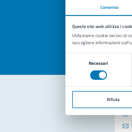
Consenso
Quan
pagi
Questo sito web utilizza i cook
Utilizziamo cookie tecnici di n
Valuta la
Selezi
raccogliere informazioni sull'u
Valuta 
Val
Selezione
Necessari
del
consenso
Con
Rifiuta