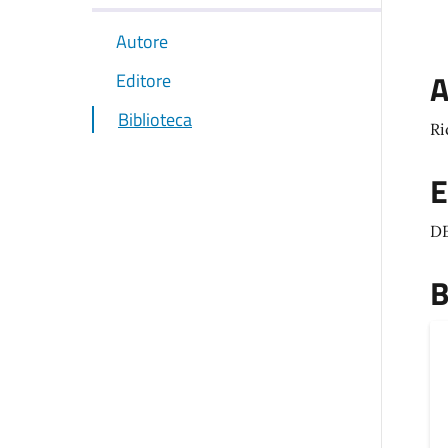
Autore
A
Editore
Biblioteca
Ri
E
D
B