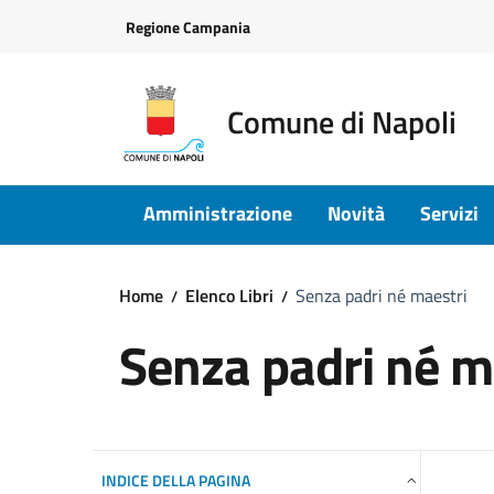
Vai ai contenuti
Vai al footer
Regione Campania
Comune di Napoli
Amministrazione
Novità
Servizi
Home
Elenco Libri
Senza padri né maestri
Senza padri né m
INDICE DELLA PAGINA