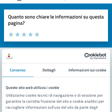
Quanto sono chiare le informazioni su questa
pagina?
Valuta la chiarezza delle informazioni (da 1 a 5 stelle)
Seleziona il numero di stelle per valutare la chiarezza delle i
Valuta 1 stelle su 5
Valuta 2 stelle su 5
Valuta 3 stelle su 5
Valuta 4 stelle su 5
Valuta 5 stelle su 5
Contatta il comune
Consenso
Dettagli
Informazioni sui cookie
Leggi le domande frequenti
Questo sito web utilizza i cookie
Richiedi assistenza
Utilizziamo cookie tecnici di navigazione e di sessione per
Prenota appuntamento
garantire la corretta fruizione del sito e cookie analitici per
raccogliere informazioni sull'uso del sito da parte degli