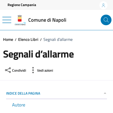
Vai ai contenuti
Vai al footer
Regione Campania
Comune di Napoli
Home
Elenco Libri
Segnali d’allarme
Segnali d’allarme
Condividi
Vedi azioni
INDICE DELLA PAGINA
Autore