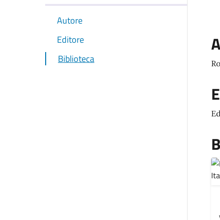
Autore
A
Editore
Biblioteca
Ro
E
Ed
B