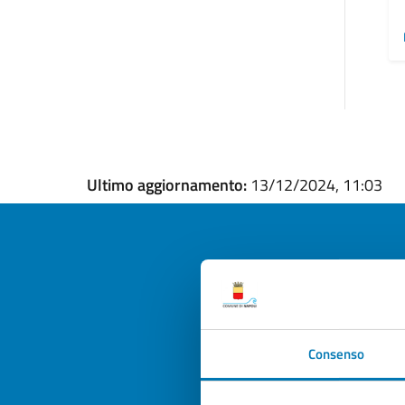
Ultimo aggiornamento:
13/12/2024, 11:03
Quan
pagi
Consenso
Valuta la
Selezi
Valuta 
Val