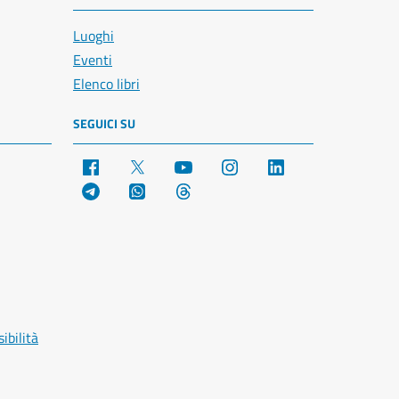
Luoghi
Eventi
Elenco libri
SEGUICI SU
Facebook
X
YouTube
Instagram
LinkedIn
Telegram
WhatsApp
Threads
ibilità