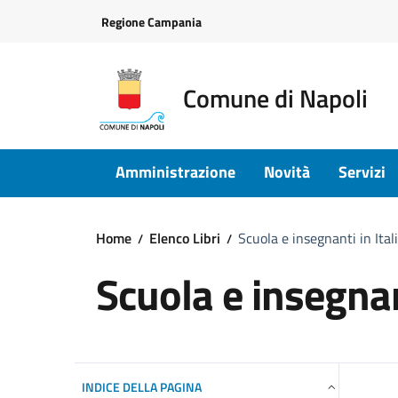
Vai ai contenuti
Vai al footer
Regione Campania
Comune di Napoli
Amministrazione
Novità
Servizi
Home
Elenco Libri
Scuola e insegnanti in Ital
Scuola e insegnant
INDICE DELLA PAGINA