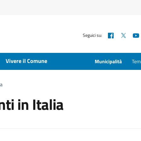
Facebook
X
Seguici su:
Vivere il Comune
Municipalità
Temp
ia
i in Italia