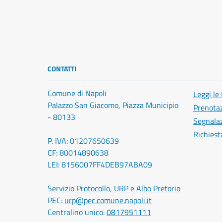
CONTATTI
Comune di Napoli
Leggi le
Palazzo San Giacomo, Piazza Municipio
Prenota
- 80133
Segnalaz
Richiest
P. IVA: 01207650639
CF: 80014890638
LEI: 8156007FF4DEB97ABA09
Servizio Protocollo, URP e Albo Pretorio
PEC:
urp@pec.comune.napoli.it
Centralino unico:
0817951111