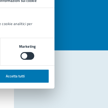
Informazioni sui cookie
azioni
 cookie analitici per
Marketing
Accetta tutti