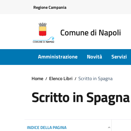
Vai ai contenuti
Vai al footer
Regione Campania
Comune di Napoli
Amministrazione
Novità
Servizi
Home
Elenco Libri
Scritto in Spagna
Scritto in Spagna
INDICE DELLA PAGINA