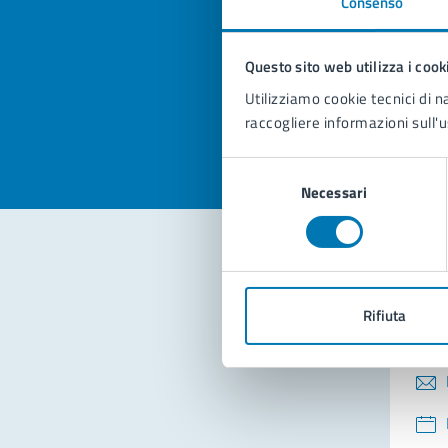
Consenso
Quan
pagi
Questo sito web utilizza i cook
Valuta la
Selezi
Utilizziamo cookie tecnici di n
Valuta 
Val
raccogliere informazioni sull'u
Selezione
Necessari
del
consenso
Con
Rifiuta