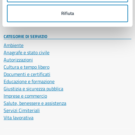
Personale amministrativo
Documenti e dati
Rifiuta
Intranet, posta aziendale e protocollo
CATEGORIE DI SERVIZIO
Ambiente
Anagrafe e stato civile
Autorizzazioni
Cultura e tempo libero
Documenti e certificati
Educazione e formazione
Giustizia e sicurezza pubblica
Imprese e commercio
Salute, benessere e assistenza
Servizi Cimiteriali
Vita lavorativa