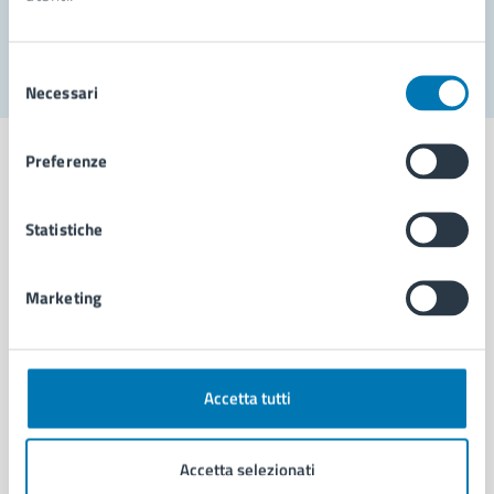
Segnala disservizio
Selezione
Necessari
del
consenso
Preferenze
Statistiche
Comune di Napoli
Marketing
AMMINISTRAZIONE
Aree amministrative
Organi di governo
Municipalità
Accetta tutti
Uffici
Enti e fondazioni
Accetta selezionati
Politici