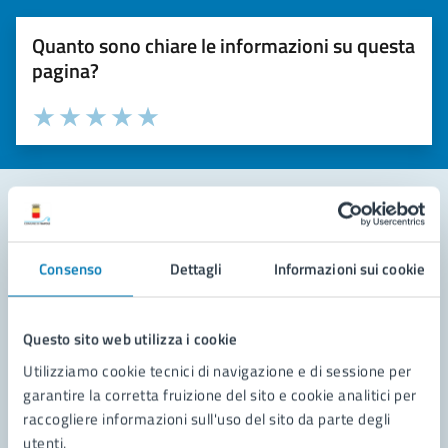
Quanto sono chiare le informazioni su questa
pagina?
Valuta la chiarezza delle informazioni (da 1 a 5 stelle)
Seleziona il numero di stelle per valutare la chiarezza delle i
Valuta 1 stelle su 5
Valuta 2 stelle su 5
Valuta 3 stelle su 5
Valuta 4 stelle su 5
Valuta 5 stelle su 5
Contatta il comune
Consenso
Dettagli
Informazioni sui cookie
Leggi le domande frequenti
Richiedi assistenza
Questo sito web utilizza i cookie
Utilizziamo cookie tecnici di navigazione e di sessione per
Prenota appuntamento
garantire la corretta fruizione del sito e cookie analitici per
raccogliere informazioni sull'uso del sito da parte degli
Problemi in città
utenti.