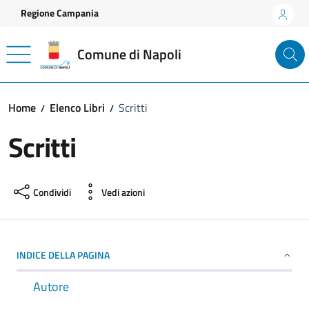
Vai ai contenuti
Vai al footer
Regione Campania
Comune di Napoli
Home
Elenco Libri
Scritti
Scritti
Condividi
Vedi azioni
INDICE DELLA PAGINA
Autore