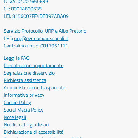
P. IVA: 01207650639
CF: 80014890638
LEI: 8156007FF4DEB97ABA09
Servizio Protocollo, URP e Albo Pretorio
PEC:
urp@pec.comune.napoli.it
Centralino unico:
0817951111
Leggi le FAQ
Prenotazione appuntamento
Segnalazione disservizio
Richiesta assistenza
Amministrazione trasparente
Informativa privacy
Cookie Policy
Social Media Policy
Note legali
Notifica atti giudiziari
Dichiarazione di accessibilità