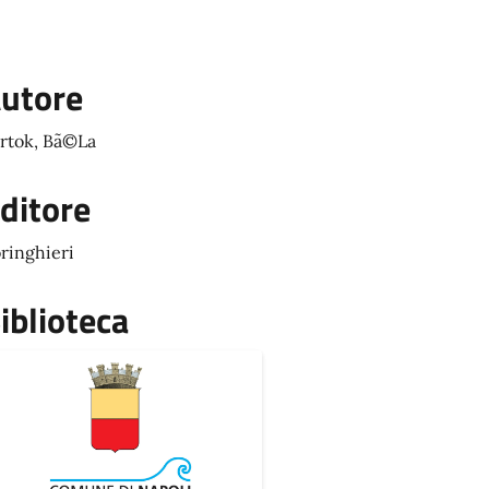
utore
rtok, Bã©La
ditore
ringhieri
iblioteca