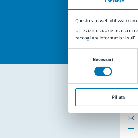
Consenso
Quan
pagi
Questo sito web utilizza i cook
Valuta la
Selezi
Utilizziamo cookie tecnici di n
Valuta 
Val
raccogliere informazioni sull'u
Selezione
Necessari
del
consenso
Con
Rifiuta