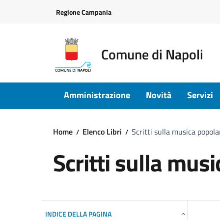
Vai ai contenuti
Vai al footer
Regione Campania
Comune di Napoli
Amministrazione
Novità
Servizi
Home
Elenco Libri
Scritti sulla musica popola
Scritti sulla mus
INDICE DELLA PAGINA