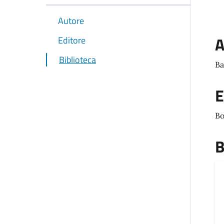
Autore
A
Editore
Biblioteca
Ba
E
Bo
B