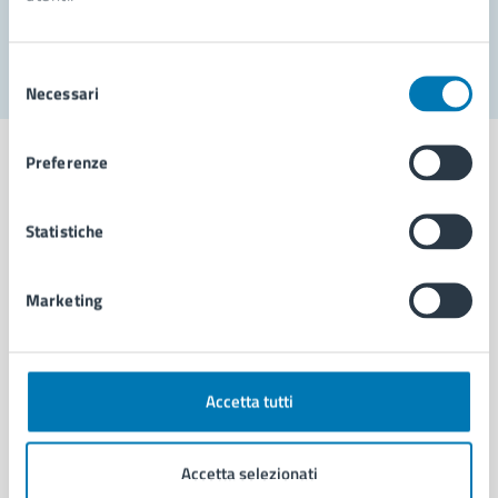
Segnala disservizio
Selezione
Necessari
del
consenso
Preferenze
Statistiche
Comune di Napoli
Marketing
AMMINISTRAZIONE
Aree amministrative
Organi di governo
Municipalità
Accetta tutti
Uffici
Enti e fondazioni
Accetta selezionati
Politici