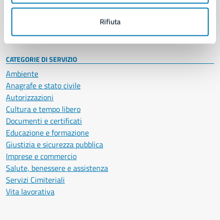
Personale amministrativo
Documenti e dati
Rifiuta
Intranet, posta aziendale e protocollo
CATEGORIE DI SERVIZIO
Ambiente
Anagrafe e stato civile
Autorizzazioni
Cultura e tempo libero
Documenti e certificati
Educazione e formazione
Giustizia e sicurezza pubblica
Imprese e commercio
Salute, benessere e assistenza
Servizi Cimiteriali
Vita lavorativa