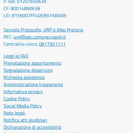
P. IVA: 01207650639
CF: 80014890638
LEI: 8156007FF4DEB97ABA09
Servizio Protocollo, URP e Albo Pretorio
PEC:
urp@pec.comune.napoli.it
Centralino unico:
0817951111
Leggi le FAQ
Prenotazione appuntamento
Segnalazione disservizio
Richiesta assistenza
Amministrazione trasparente
Informativa privacy
Cookie Policy
Social Media Policy
Note legali
Notifica atti giudiziari
Dichiarazione di accessibilità