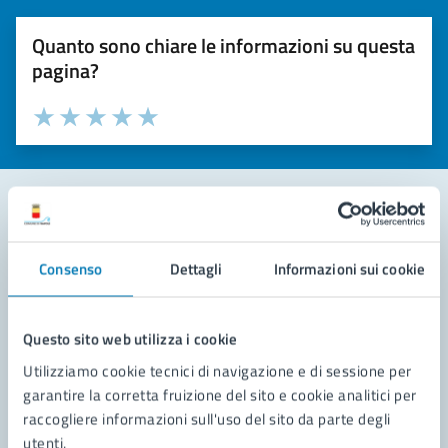
Quanto sono chiare le informazioni su questa
pagina?
Valuta la chiarezza delle informazioni (da 1 a 5 stelle)
Seleziona il numero di stelle per valutare la chiarezza delle i
Valuta 1 stelle su 5
Valuta 2 stelle su 5
Valuta 3 stelle su 5
Valuta 4 stelle su 5
Valuta 5 stelle su 5
Contatta il comune
Consenso
Dettagli
Informazioni sui cookie
Leggi le domande frequenti
Richiedi assistenza
Questo sito web utilizza i cookie
Utilizziamo cookie tecnici di navigazione e di sessione per
Prenota appuntamento
garantire la corretta fruizione del sito e cookie analitici per
raccogliere informazioni sull'uso del sito da parte degli
Problemi in città
utenti.