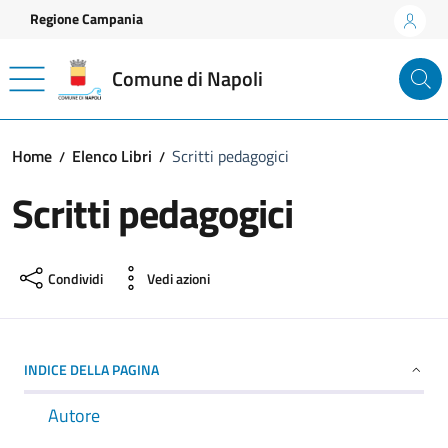
Vai ai contenuti
Vai al footer
Regione Campania
Comune di Napoli
Home
Elenco Libri
Scritti pedagogici
Scritti pedagogici
Condividi
Vedi azioni
INDICE DELLA PAGINA
Autore