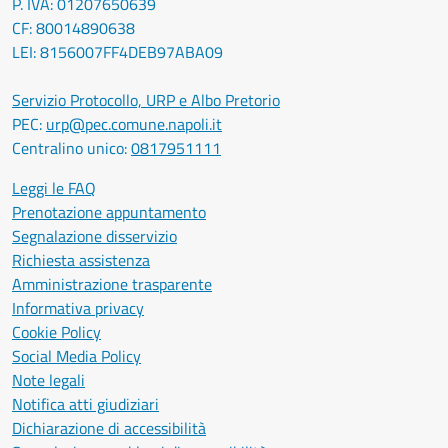
P. IVA: 01207650639
CF: 80014890638
LEI: 8156007FF4DEB97ABA09
Servizio Protocollo, URP e Albo Pretorio
PEC:
urp@pec.comune.napoli.it
Centralino unico:
0817951111
Leggi le FAQ
Prenotazione appuntamento
Segnalazione disservizio
Richiesta assistenza
Amministrazione trasparente
Informativa privacy
Cookie Policy
Social Media Policy
Note legali
Notifica atti giudiziari
Dichiarazione di accessibilità