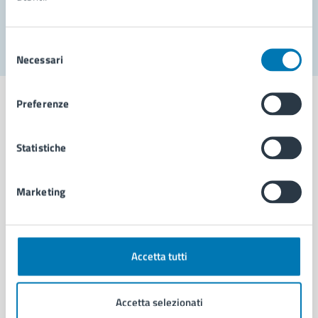
Segnala disservizio
Selezione
Necessari
del
consenso
Preferenze
Statistiche
Comune di Napoli
Marketing
AMMINISTRAZIONE
Aree amministrative
Organi di governo
Municipalità
Accetta tutti
Uffici
Enti e fondazioni
Accetta selezionati
Politici