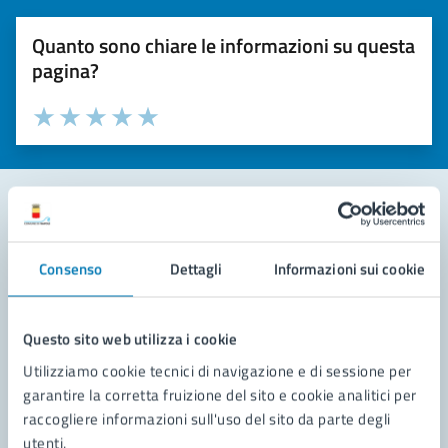
Quanto sono chiare le informazioni su questa
pagina?
Valuta la chiarezza delle informazioni (da 1 a 5 stelle)
Seleziona il numero di stelle per valutare la chiarezza delle i
Valuta 1 stelle su 5
Valuta 2 stelle su 5
Valuta 3 stelle su 5
Valuta 4 stelle su 5
Valuta 5 stelle su 5
Contatta il comune
Consenso
Dettagli
Informazioni sui cookie
Leggi le domande frequenti
Richiedi assistenza
Questo sito web utilizza i cookie
Utilizziamo cookie tecnici di navigazione e di sessione per
Prenota appuntamento
garantire la corretta fruizione del sito e cookie analitici per
raccogliere informazioni sull'uso del sito da parte degli
Problemi in città
utenti.