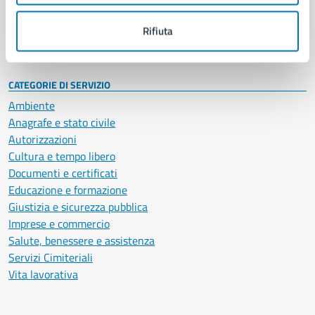
Personale amministrativo
Documenti e dati
Rifiuta
Intranet, posta aziendale e protocollo
CATEGORIE DI SERVIZIO
Ambiente
Anagrafe e stato civile
Autorizzazioni
Cultura e tempo libero
Documenti e certificati
Educazione e formazione
Giustizia e sicurezza pubblica
Imprese e commercio
Salute, benessere e assistenza
Servizi Cimiteriali
Vita lavorativa