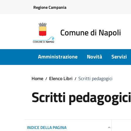
Vai ai contenuti
Vai al footer
Regione Campania
Comune di Napoli
Amministrazione
Novità
Servizi
Home
Elenco Libri
Scritti pedagogici
Scritti pedagogici
INDICE DELLA PAGINA