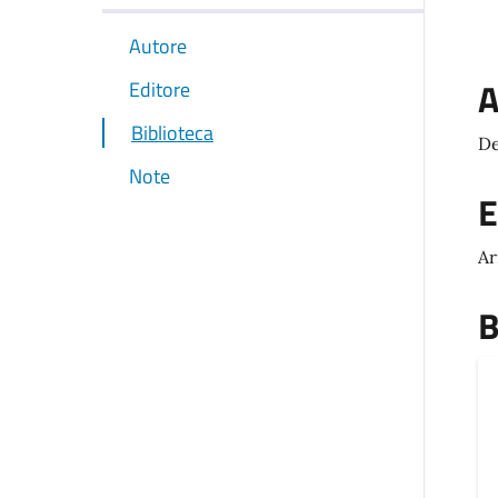
Autore
A
Editore
Biblioteca
De
Note
E
A
B