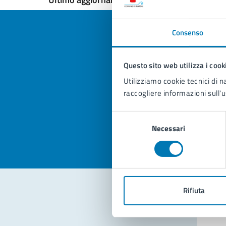
Consenso
Questo sito web utilizza i cook
Quan
Utilizziamo cookie tecnici di n
pagi
raccogliere informazioni sull'u
Valuta la
Selezi
Selezione
Valuta 
Val
Necessari
del
consenso
Rifiuta
Con