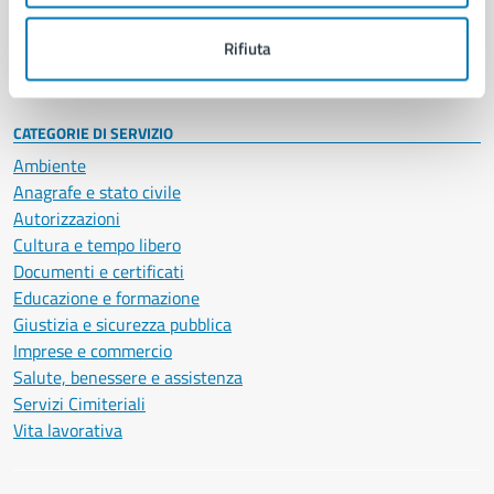
Personale amministrativo
Documenti e dati
Rifiuta
Intranet, posta aziendale e protocollo
CATEGORIE DI SERVIZIO
Ambiente
Anagrafe e stato civile
Autorizzazioni
Cultura e tempo libero
Documenti e certificati
Educazione e formazione
Giustizia e sicurezza pubblica
Imprese e commercio
Salute, benessere e assistenza
Servizi Cimiteriali
Vita lavorativa