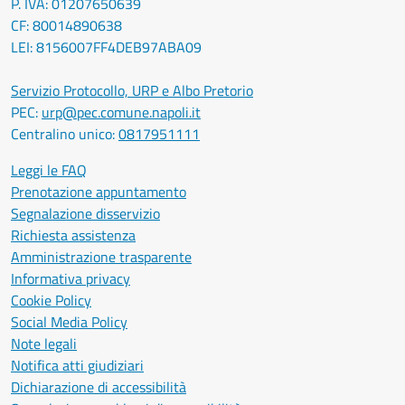
P. IVA: 01207650639
CF: 80014890638
LEI: 8156007FF4DEB97ABA09
Servizio Protocollo, URP e Albo Pretorio
PEC:
urp@pec.comune.napoli.it
Centralino unico:
0817951111
Leggi le FAQ
Prenotazione appuntamento
Segnalazione disservizio
Richiesta assistenza
Amministrazione trasparente
Informativa privacy
Cookie Policy
Social Media Policy
Note legali
Notifica atti giudiziari
Dichiarazione di accessibilità