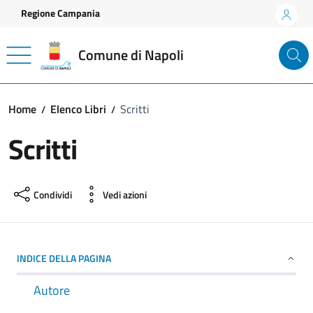
Vai ai contenuti
Vai al footer
Regione Campania
Comune di Napoli
Home
Elenco Libri
Scritti
Scritti
Condividi
Vedi azioni
INDICE DELLA PAGINA
Autore