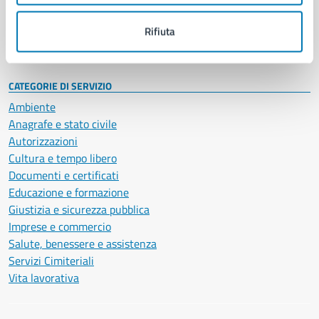
Personale amministrativo
Documenti e dati
Rifiuta
Intranet, posta aziendale e protocollo
CATEGORIE DI SERVIZIO
Ambiente
Anagrafe e stato civile
Autorizzazioni
Cultura e tempo libero
Documenti e certificati
Educazione e formazione
Giustizia e sicurezza pubblica
Imprese e commercio
Salute, benessere e assistenza
Servizi Cimiteriali
Vita lavorativa