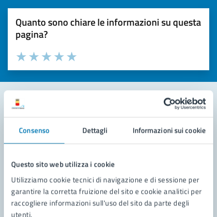
Quanto sono chiare le informazioni su questa
pagina?
Valuta la chiarezza delle informazioni (da 1 a 5 stelle)
Seleziona il numero di stelle per valutare la chiarezza delle i
Valuta 1 stelle su 5
Valuta 2 stelle su 5
Valuta 3 stelle su 5
Valuta 4 stelle su 5
Valuta 5 stelle su 5
Contatta il comune
Consenso
Dettagli
Informazioni sui cookie
Leggi le domande frequenti
Richiedi assistenza
Questo sito web utilizza i cookie
Utilizziamo cookie tecnici di navigazione e di sessione per
Prenota appuntamento
garantire la corretta fruizione del sito e cookie analitici per
raccogliere informazioni sull'uso del sito da parte degli
Problemi in città
utenti.