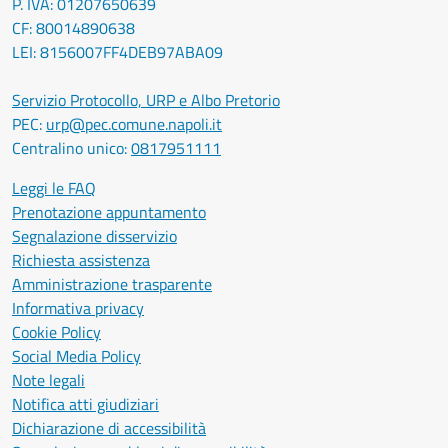
P. IVA: 01207650639
CF: 80014890638
LEI: 8156007FF4DEB97ABA09
Servizio Protocollo, URP e Albo Pretorio
PEC:
urp@pec.comune.napoli.it
Centralino unico:
0817951111
Leggi le FAQ
Prenotazione appuntamento
Segnalazione disservizio
Richiesta assistenza
Amministrazione trasparente
Informativa privacy
Cookie Policy
Social Media Policy
Note legali
Notifica atti giudiziari
Dichiarazione di accessibilità