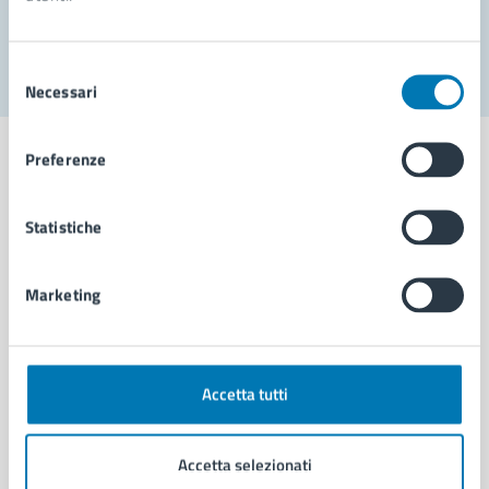
Segnala disservizio
Selezione
Necessari
del
consenso
Preferenze
Statistiche
Comune di Napoli
Marketing
AMMINISTRAZIONE
Aree amministrative
Organi di governo
Municipalità
Accetta tutti
Uffici
Enti e fondazioni
Accetta selezionati
Politici