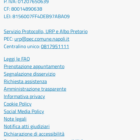
P. IVA: 01207650639
CF: 80014890638
LEI: 8156007FF4DEB97ABA09
Servizio Protocollo, URP e Albo Pretorio
PEC:
urp@pec.comune.napoli.it
Centralino unico:
0817951111
Leggi le FAQ
Prenotazione appuntamento
Segnalazione disservizio
Richiesta assistenza
Amministrazione trasparente
Informativa privacy
Cookie Policy
Social Media Policy
Note legali
Notifica atti giudiziari
Dichiarazione di accessibilità