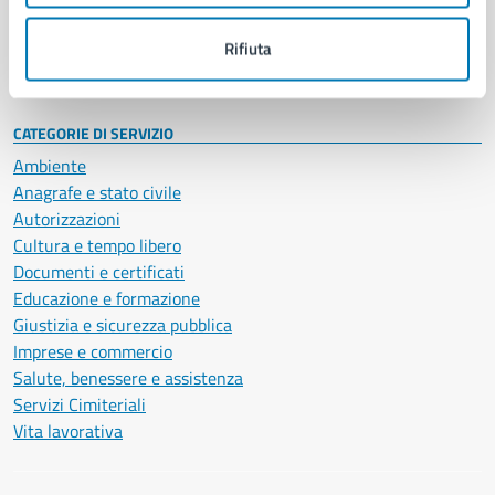
Personale amministrativo
Documenti e dati
Rifiuta
Intranet, posta aziendale e protocollo
CATEGORIE DI SERVIZIO
Ambiente
Anagrafe e stato civile
Autorizzazioni
Cultura e tempo libero
Documenti e certificati
Educazione e formazione
Giustizia e sicurezza pubblica
Imprese e commercio
Salute, benessere e assistenza
Servizi Cimiteriali
Vita lavorativa