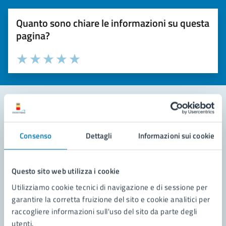
Quanto sono chiare le informazioni su questa
pagina?
Valuta la chiarezza delle informazioni (da 1 a 5 stelle)
Seleziona il numero di stelle per valutare la chiarezza delle i
Valuta 1 stelle su 5
Valuta 2 stelle su 5
Valuta 3 stelle su 5
Valuta 4 stelle su 5
Valuta 5 stelle su 5
Contatta il comune
Consenso
Dettagli
Informazioni sui cookie
Leggi le domande frequenti
Richiedi assistenza
Questo sito web utilizza i cookie
Utilizziamo cookie tecnici di navigazione e di sessione per
Prenota appuntamento
garantire la corretta fruizione del sito e cookie analitici per
raccogliere informazioni sull'uso del sito da parte degli
Problemi in città
utenti.