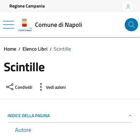
Vai ai contenuti
Vai al footer
Regione Campania
Comune di Napoli
Home
Elenco Libri
Scintille
Scintille
Condividi
Vedi azioni
INDICE DELLA PAGINA
Autore