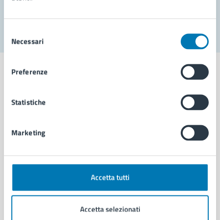
Segnala disservizio
Selezione
Necessari
del
consenso
Preferenze
Statistiche
Comune di Napoli
Marketing
AMMINISTRAZIONE
Aree amministrative
Organi di governo
Municipalità
Accetta tutti
Uffici
Enti e fondazioni
Accetta selezionati
Politici