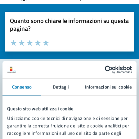
Quanto sono chiare le informazioni su questa
pagina?
Valuta la chiarezza delle informazioni (da 1 a 5 stelle)
Seleziona il numero di stelle per valutare la chiarezza delle i
Valuta 1 stelle su 5
Valuta 2 stelle su 5
Valuta 3 stelle su 5
Valuta 4 stelle su 5
Valuta 5 stelle su 5
Contatta il comune
Consenso
Dettagli
Informazioni sui cookie
Leggi le domande frequenti
Questo sito web utilizza i cookie
Richiedi assistenza
Utilizziamo cookie tecnici di navigazione e di sessione per
Prenota appuntamento
garantire la corretta fruizione del sito e cookie analitici per
raccogliere informazioni sull'uso del sito da parte degli