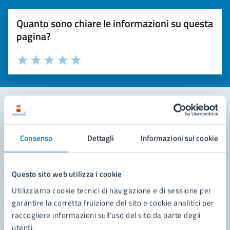
Quanto sono chiare le informazioni su questa
pagina?
Valuta la chiarezza delle informazioni (da 1 a 5 stelle)
Seleziona il numero di stelle per valutare la chiarezza delle i
Valuta 1 stelle su 5
Valuta 2 stelle su 5
Valuta 3 stelle su 5
Valuta 4 stelle su 5
Valuta 5 stelle su 5
Contatta il comune
Consenso
Dettagli
Informazioni sui cookie
Leggi le domande frequenti
Richiedi assistenza
Questo sito web utilizza i cookie
Utilizziamo cookie tecnici di navigazione e di sessione per
Prenota appuntamento
garantire la corretta fruizione del sito e cookie analitici per
raccogliere informazioni sull'uso del sito da parte degli
Problemi in città
utenti.