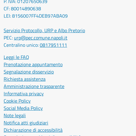
P. IVA: 01207650639
CF: 80014890638
LEI: 8156007FF4DEB97ABA09
Servizio Protocollo, URP e Albo Pretorio
PEC:
urp@pec.comune.napoli.it
Centralino unico:
0817951111
Leggi le FAQ
Prenotazione appuntamento
Segnalazione disservizio
Richiesta assistenza
Amministrazione trasparente
Informativa privacy
Cookie Policy
Social Media Policy
Note legali
Notifica atti giudiziari
Dichiarazione di accessibilità