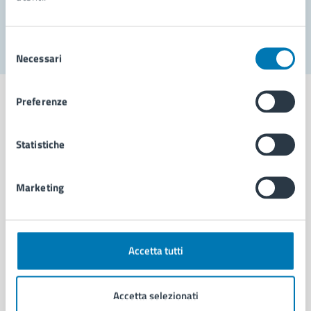
Segnala disservizio
Selezione
Necessari
del
consenso
Preferenze
Statistiche
Comune di Napoli
Marketing
AMMINISTRAZIONE
Aree amministrative
Organi di governo
Municipalità
Accetta tutti
Uffici
Enti e fondazioni
Accetta selezionati
Politici