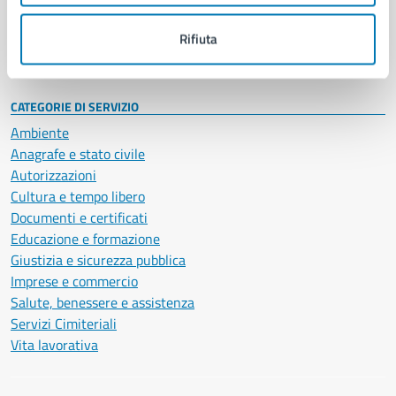
Personale amministrativo
Documenti e dati
Rifiuta
Intranet, posta aziendale e protocollo
CATEGORIE DI SERVIZIO
Ambiente
Anagrafe e stato civile
Autorizzazioni
Cultura e tempo libero
Documenti e certificati
Educazione e formazione
Giustizia e sicurezza pubblica
Imprese e commercio
Salute, benessere e assistenza
Servizi Cimiteriali
Vita lavorativa