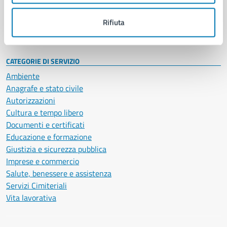
Personale amministrativo
Documenti e dati
Rifiuta
Intranet, posta aziendale e protocollo
CATEGORIE DI SERVIZIO
Ambiente
Anagrafe e stato civile
Autorizzazioni
Cultura e tempo libero
Documenti e certificati
Educazione e formazione
Giustizia e sicurezza pubblica
Imprese e commercio
Salute, benessere e assistenza
Servizi Cimiteriali
Vita lavorativa