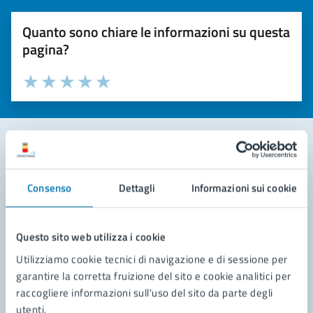
Quanto sono chiare le informazioni su questa
pagina?
Valuta la chiarezza delle informazioni (da 1 a 5 stelle)
Seleziona il numero di stelle per valutare la chiarezza delle i
Valuta 1 stelle su 5
Valuta 2 stelle su 5
Valuta 3 stelle su 5
Valuta 4 stelle su 5
Valuta 5 stelle su 5
Contatta il comune
Consenso
Dettagli
Informazioni sui cookie
Leggi le domande frequenti
Richiedi assistenza
Questo sito web utilizza i cookie
Utilizziamo cookie tecnici di navigazione e di sessione per
Prenota appuntamento
garantire la corretta fruizione del sito e cookie analitici per
raccogliere informazioni sull'uso del sito da parte degli
Problemi in città
utenti.