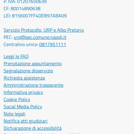
P. IVA: 01207650639
CF: 80014890638
LEI: 8156007FF4DEB97ABA09
Servizio Protocollo, URP e Albo Pretorio
PEC:
urp@pec.comune.napoli.it
Centralino unico:
0817951111
Leggi le FAQ
Prenotazione appuntamento
Segnalazione disservizio
Richiesta assistenza
Amministrazione trasparente
Informativa privacy
Cookie Policy
Social Media Policy
Note legali
Notifica atti giudiziari
Dichiarazione di accessibilità