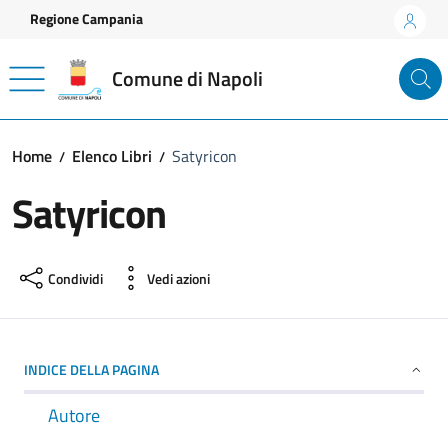
Vai ai contenuti
Vai al footer
Regione Campania
Comune di Napoli
Home
Elenco Libri
Satyricon
Satyricon
Condividi
Vedi azioni
INDICE DELLA PAGINA
Autore