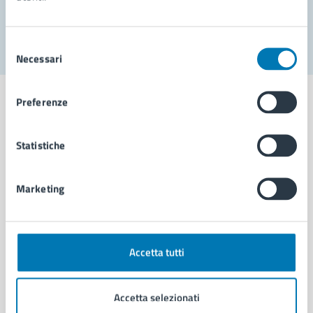
Segnala disservizio
Selezione
Necessari
del
consenso
Preferenze
Statistiche
Comune di Napoli
Marketing
AMMINISTRAZIONE
Aree amministrative
Organi di governo
Municipalità
Accetta tutti
Uffici
Enti e fondazioni
Accetta selezionati
Politici