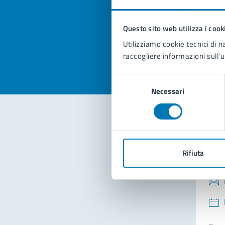
pagi
Questo sito web utilizza i cook
Valuta la
Selezi
Utilizziamo cookie tecnici di n
Valuta 
Val
raccogliere informazioni sull'u
Selezione
Necessari
del
consenso
Con
Rifiuta