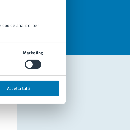
azioni
 cookie analitici per
Marketing
Accetta tutti