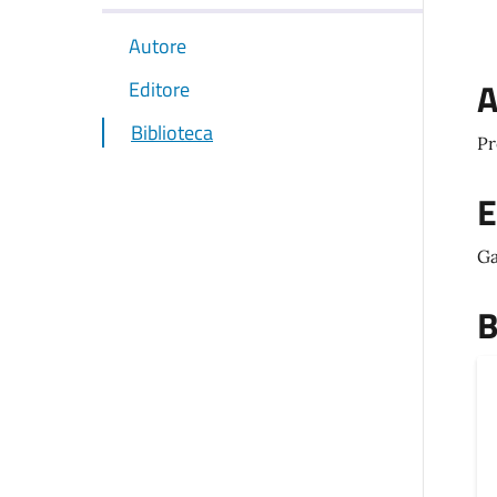
Autore
A
Editore
Biblioteca
Pr
E
Ga
B