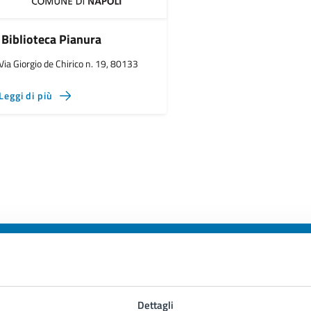
Biblioteca Pianura
Via Giorgio de Chirico n. 19, 80133
Leggi di più
to sono chiare le informazioni su questa
Dettagli