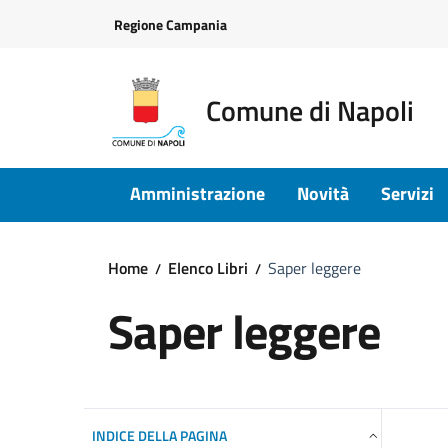
Vai ai contenuti
Vai al footer
Regione Campania
Comune di Napoli
Amministrazione
Novità
Servizi
Home
Elenco Libri
Saper leggere
Saper leggere
INDICE DELLA PAGINA